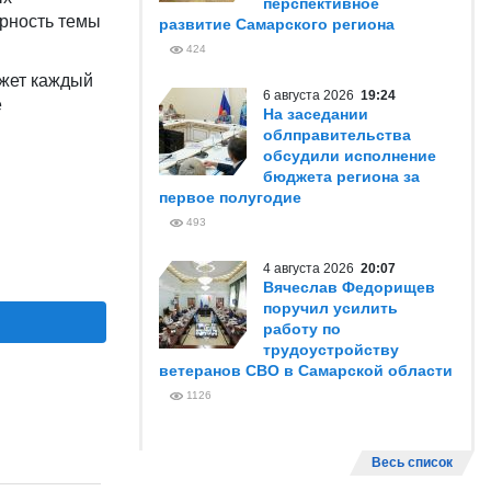
перспективное
ярность темы
развитие Самарского региона
424
ожет каждый
6 августа 2026
19:24
е
На заседании
облправительства
обсудили исполнение
бюджета региона за
первое полугодие
493
4 августа 2026
20:07
Вячеслав Федорищев
поручил усилить
работу по
трудоустройству
ветеранов СВО в Самарской области
1126
Весь список