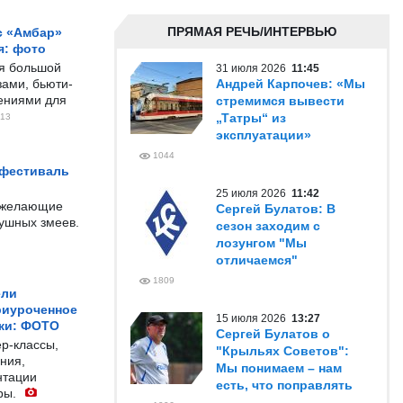
ПРЯМАЯ РЕЧЬ/ИНТЕРВЬЮ
с «Амбар»
я: фото
ся большой
31 июля 2026
11:45
ами, бьюти-
Андрей Карпочев: «Мы
чениями для
стремимся вывести
„Татры“ из
13
эксплуатации»
1044
 фестиваль
25 июля 2026
11:42
е желающие
Сергей Булатов: В
душных змеев.
сезон заходим с
лозунгом "Мы
отличаемся"
1809
ели
риуроченное
15 июля 2026
13:27
жи: ФОТО
Сергей Булатов о
р-классы,
"Крыльях Советов":
ния,
Мы понимаем – нам
нтации
есть, что поправлять
ры.