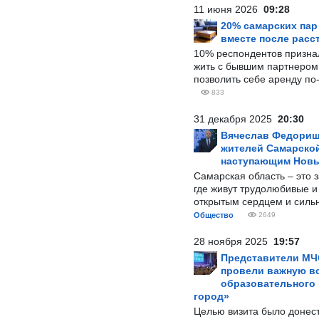
11 июня 2026
09:28
20% самарских па
вместе после расс
10% респондентов призна
жить с бывшим партнером и
позволить себе аренду по
833
31 декабря 2025
20:30
Вячеслав Федорищ
жителей Самарской
наступающим Нов
Самарская область – это 
где живут трудолюбивые и
открытым сердцем и силь
Общество
2649
28 ноября 2025
19:57
Представители МЧ
провели важную вс
образовательного
город»
Целью визита было донес