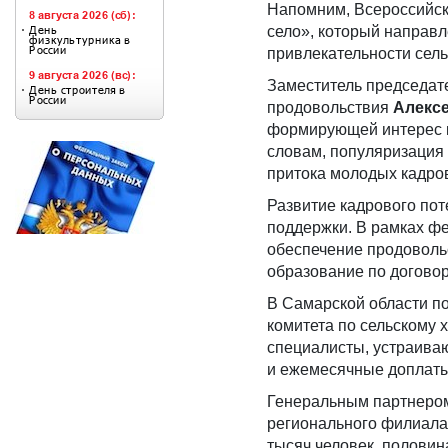
Напомним, Всероссийски
село», который направл
привлекательности сель
Заместитель председате
продовольствия
Алекс
формирующей интерес к 
словам, популяризация 
притока молодых кадров
Развитие кадрового по
поддержки. В рамках ф
обеспечение продоволь
образование по договор
В Самарской области п
комитета по сельскому
специалисты, устраива
и ежемесячные доплаты
Генеральным партнером
регионального филиала
тысяч человек, половин