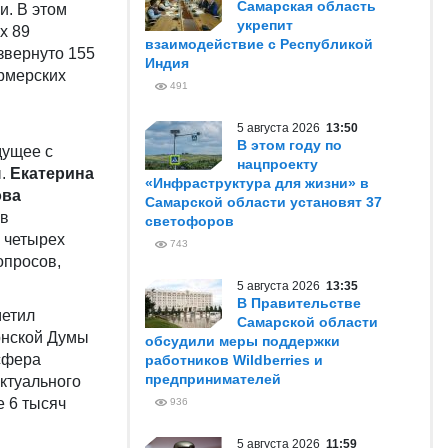
Самарская область
и. В этом
укрепит
х 89
взаимодействие с Республикой
звернуто 155
Индия
ермерских
491
м
5 августа 2026
13:50
В этом году по
дущее с
нацпроекту
ы.
Екатерина
«Инфраструктура для жизни» в
ова
Самарской области установят 37
 в
светофоров
 четырех
743
опросов,
5 августа 2026
13:35
В Правительстве
метил
Самарской области
рнской Думы
обсудили меры поддержки
сфера
работников Wildberries и
предпринимателей
ектуального
е 6 тысяч
936
5 августа 2026
11:59