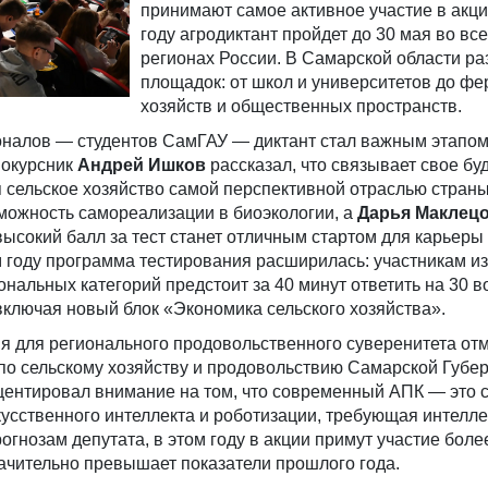
принимают самое активное участие в акци
году агродиктант пройдет до 30 мая во все
регионах России. В Самарской области ра
площадок: от школ и университетов до ф
хозяйств и общественных пространств.
налов — студентов СамГАУ — диктант стал важным этапо
вокурсник
Андрей Ишков
рассказал, что связывает свое бу
 сельское хозяйство самой перспективной отраслью стран
можность самореализации в биоэкологии, а
Дарья Маклец
высокий балл за тест станет отличным стартом для карьеры
 году программа тестирования расширилась: участникам из
нальных категорий предстоит за 40 минут ответить на 30 в
ключая новый блок «Экономика сельского хозяйства».
я для регионального продовольственного суверенитета от
 по сельскому хозяйству и продовольствию Самарской Губе
кцентировал внимание на том, что современный АПК — это 
кусственного интеллекта и роботизации, требующая интелл
огнозам депутата, в этом году в акции примут участие боле
начительно превышает показатели прошлого года.