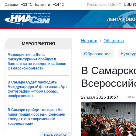
Самара
+13
°C, Тольятти
+14
°C
Курсы валют ЦБ РФ:
USD
8
ЛЕНТА НОВО
Новости
Общество
МЕРОПРИЯТИЯ
Образование
Культу
Мероприятия в День
физкультурника пройдут в
большинстве городов и районов
В Самарско
Самарской области
Всероссийс
В Самаре будет проходить
Международный фестиваль Арт-
фотографии «Форма,образ,
воображение»
27 мая 2026
10:57
67
В Самаре пройдет лекция «На
пирог пришли соседи: феномен
соседства в современном
краеведении»
Весь список