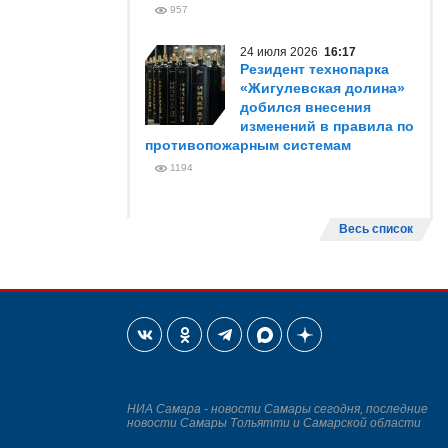
957
24 июля 2026
16:17
Резидент технопарка
«Жигулевская долина»
добился внесения
изменений в правила по
противопожарным системам
1194
Весь список
НИА Самара - новости Самары сегодня, последние
новости Самары Тольятти и Самарской области