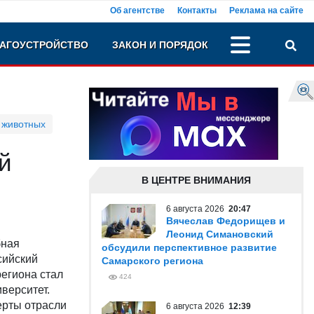
Об агентстве
Контакты
Реклама на сайте
АГОУСТРОЙСТВО
ЗАКОН И ПОРЯДОК
 животных
й
В ЦЕНТРЕ ВНИМАНИЯ
6 августа 2026
20:47
Вячеслав Федорищев и
Леонид Симановский
бная
обсудили перспективное развитие
сийский
Самарского региона
региона стал
424
верситет.
ерты отрасли
6 августа 2026
12:39