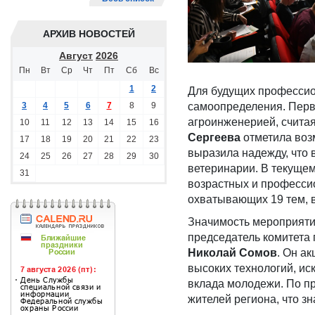
АРХИВ НОВОСТЕЙ
Август
2026
Пн
Вт
Ср
Чт
Пт
Сб
Вс
1
2
Для будущих профессио
3
4
5
6
7
8
9
самоопределения. Пер
агроинженерией, считая
10
11
12
13
14
15
16
Сергеева
отметила воз
17
18
19
20
21
22
23
выразила надежду, что 
24
25
26
27
28
29
30
ветеринарии. В текущем
31
возрастных и профессио
охватывающих 19 тем, в
Значимость мероприяти
председатель комитета
Николай Сомов
. Он а
высоких технологий, ис
вклада молодежи. По пр
жителей региона, что з