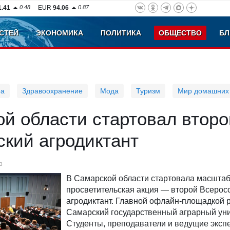
1.41
0.48
EUR
94.06
0.87
СТЕЙ
ЭКОНОМИКА
ПОЛИТИКА
ОБЩЕСТВО
БЛ
ра
Здравоохранение
Мода
Туризм
Мир домашних
й области стартовал второ
кий агродиктант
3
В Самарской области стартовала масшта
просветительская акция — второй Всерос
агродиктант. Главной офлайн-площадкой 
Самарский государственный аграрный уни
Студенты, преподаватели и ведущие эксп