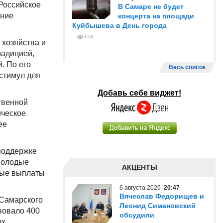
«Российское
В Самаре не будет
ение
концерта на площади
Куйбышева в День города
658
 хозяйства и
радицией,
. По его
Весь список
стимул для
Добавь себе виджет!
твенной
ическое
ее
поддержке
 молодые
АКЦЕНТЫ
ные выплаты
6 августа 2026
20:47
Вячеслав Федорищев и
 Самарского
Леонид Симановский
твовало 400
обсудили
ых