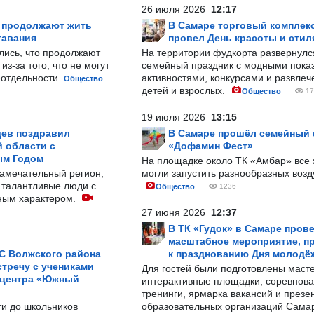
26 июля 2026
12:17
р продолжают жить
В Самаре торговый комплек
тавания
провел День красоты и стил
лись, что продолжают
На территории фудкорта развернул
з-за того, что не могут
семейный праздник с модными показ
-отдельности.
активностями, конкурсами и развле
Общество
детей и взрослых.
Общество
17
19 июля 2026
13:15
ев поздравил
В Самаре прошёл семейный
 области с
«Дофамин Фест»
ым Годом
На площадке около ТК «Амбар» вс
замечательный регион,
могли запустить разнообразных воз
 талантливые люди с
Общество
1236
ным характером.
27 июня 2026
12:37
В ТК «Гудок» в Самаре пров
масштабное мероприятие, п
С Волжского района
к празднованию Дня молодё
тречу с учениками
Для гостей были подготовлены масте
 центра «Южный
интерактивные площадки, соревнова
тренинги, ярмарка вакансий и презе
ти до школьников
образовательных организаций Сама