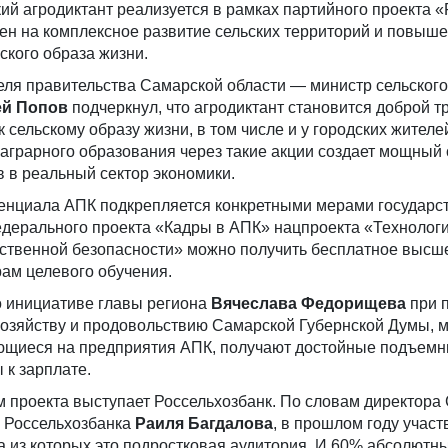
й агродиктант реализуется в рамках партийного проекта 
ен на комплексное развитие сельских территорий и повыш
ского образа жизни.
ля правительства Самарской области — министр сельского
ей Попов
подчеркнул, что агродиктант становится доброй т
сельскому образу жизни, в том числе и у городских жителей
аграрного образования через такие акции создает мощный 
 в реальный сектор экономики.
тенциала АПК подкрепляется конкретными мерами государс
едерального проекта «Кадры в АПК» нацпроекта «Технолог
ственной безопасности» можно получить бесплатное высш
ам целевого обучения.
о инициативе главы региона
Вячеслава Федорищева
при 
 хозяйству и продовольствию Самарской Губернской Думы,
ющиеся на предприятия АПК, получают достойные подъем
 к зарплате.
 проекта выступает Россельхозбанк. По словам директора
 Россельхозбанка
Раиля Багдалова
, в прошлом году учас
а из которых это подростковая аудитория. И 60% абсолютн