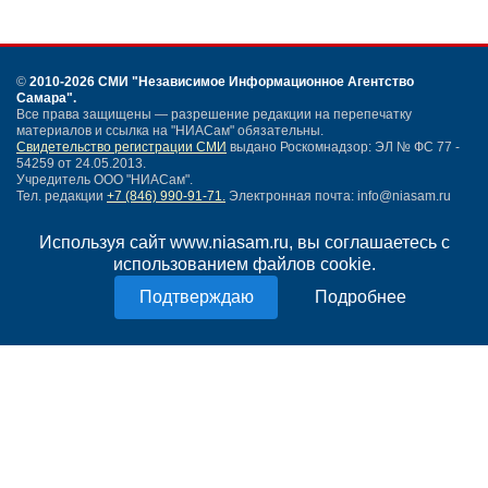
©
2010-2026 СМИ
"Независимое Информационное Агентство
Самара"
.
Все права защищены — разрешение редакции на перепечатку
материалов и ссылка на "НИАСам" обязательны.
Свидетельство регистрации СМИ
выдано Роскомнадзор: ЭЛ № ФС 77 -
54259 от 24.05.2013.
Учредитель ООО "НИАСам".
Тел. редакции
+7 (846) 990-91-71.
Электронная почта: info@niasam.ru
Написать письмо
Используя сайт www.niasam.ru, вы соглашаетесь с
Карта сайта
использованием файлов cookie.
Нашли ошибку?
Политика конфиденциальности
Подробнее
Согласие на обработку персональных данных
18+
НИА Самара - новости Самары сегодня, последние новости Самары
Тольятти и Самарской области