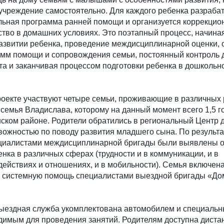
учреждение самостоятельно. Для каждого ребенка разраба
льная программа ранней помощи и организуется коррекцио
тво в домашних условиях. Это поэтапный процесс, начиная
азвитии ребенка, проведение междисциплинарной оценки, 
мм помощи и сопровождения семьи, постоянный контроль 
та и заканчивая процессом подготовки ребенка в дошкольн
оекте участвуют четыре семьи, проживающие в различных р
 семья Владислава, которому на данный момент всего 1,5 г
ском районе. Родители обратились в региональный Центр д
вожностью по поводу развития младшего сына. По результ
ециалистами междисциплинарной бригады были выявлены 
нка в различных сферах (трудности и в коммуникации, и в
йствиях и отношениях, и в мобильности). Семья включена
ю системную помощь специалистами выездной бригады «Д
ыездная служба укомплектована автомобилем и специаль
димым для проведения занятий. Родителям доступна диста