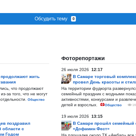
Обсудить тему
0
Фоторепортажи
26 июля 2026
12:17
р продолжают жить
В Самаре торговый комплек
тавания
провел День красоты и стил
лись, что продолжают
На территории фудкорта развернул
з-за того, что не могут
семейный праздник с модными показ
-отдельности.
активностями, конкурсами и развле
Общество
детей и взрослых.
Общество
16
19 июля 2026
13:15
ев поздравил
В Самаре прошёл семейный
 области с
«Дофамин Фест»
ым Годом
На площадке около ТК «Амбар» вс