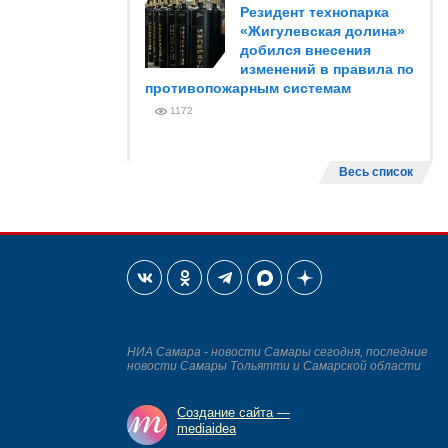
Резидент технопарка
«Жигулевская долина»
добился внесения
изменений в правила по
противопожарным системам
1172
Весь список
НИА Самара - новости Самары сегодня, последние
новости Самары Тольятти и Самарской области
Создание сайта —
mediaidea