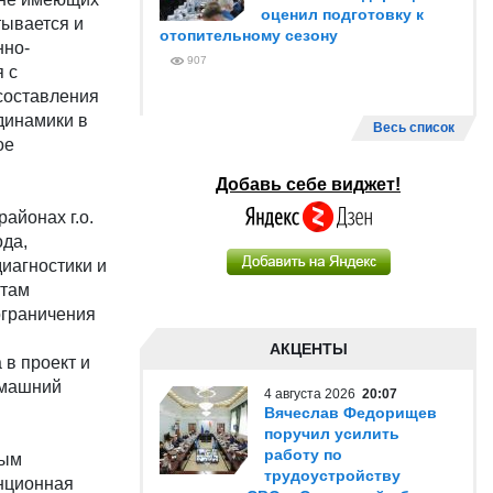
оценил подготовку к
тывается и
отопительному сезону
нно-
907
 с
составления
динамики в
Весь список
ое
Добавь себе виджет!
айонах г.о.
ода,
иагностики и
атам
ограничения
АКЦЕНТЫ
 в проект и
омашний
4 августа 2026
20:07
Вячеслав Федорищев
поручил усилить
работу по
ным
трудоустройству
нционная