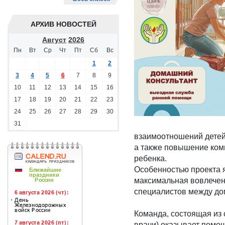
АРХИВ НОВОСТЕЙ
Август
2026
Пн
Вт
Ср
Чт
Пт
Сб
Вс
1
2
3
4
5
6
7
8
9
10
11
12
13
14
15
16
17
18
19
20
21
22
23
24
25
26
27
28
29
30
31
взаимоотношений детей
а также повышение комп
ребенка.
Особенностью проекта я
максимальная вовлечен
специалистов между до
Команда, состоящая из 
врачи) оказывает помо