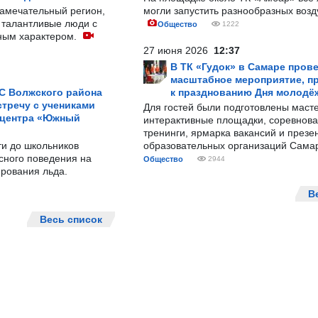
замечательный регион,
могли запустить разнообразных воз
 талантливые люди с
Общество
1222
ным характером.
27 июня 2026
12:37
В ТК «Гудок» в Самаре пров
масштабное мероприятие, п
С Волжского района
к празднованию Дня молодё
тречу с учениками
Для гостей были подготовлены масте
 центра «Южный
интерактивные площадки, соревнова
тренинги, ярмарка вакансий и презе
ти до школьников
образовательных организаций Сама
сного поведения на
Общество
2944
рования льда.
В
Весь список