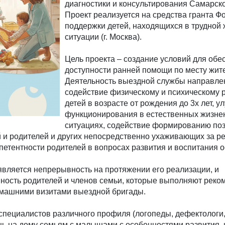
диагностики и консультирования Самарско
Проект реализуется на средства гранта Ф
поддержки детей, находящихся в трудной
ситуации (г. Москва).
Цель проекта – создание условий для обе
доступности ранней помощи по месту жите
Деятельность выездной службы направле
содействие физическому и психическому 
детей в возрасте от рождения до 3х лет, у
функционирования в естественных жизне
ситуациях, содействие формированию по
 и родителей и других непосредственно ухаживающих за ре
етентности родителей в вопросах развития и воспитания 
вляется непрерывность на протяжении его реализации, и
ность родителей и членов семьи, которые выполняют реко
машними визитами выездной бригады.
специалистов различного профиля (логопеды, дефектологи,
щь на дому семьям с малышами с особенностями развития,