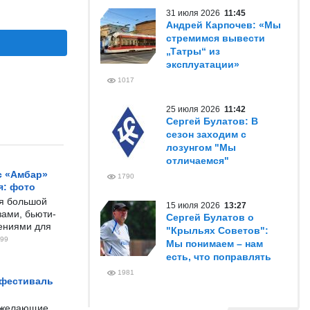
31 июля 2026
11:45
Андрей Карпочев: «Мы
стремимся вывести
„Татры“ из
эксплуатации»
1017
25 июля 2026
11:42
Сергей Булатов: В
сезон заходим с
лозунгом "Мы
отличаемся"
с «Амбар»
1790
я: фото
ся большой
15 июля 2026
13:27
ами, бьюти-
Сергей Булатов о
чениями для
"Крыльях Советов":
99
Мы понимаем – нам
есть, что поправлять
1981
 фестиваль
е желающие