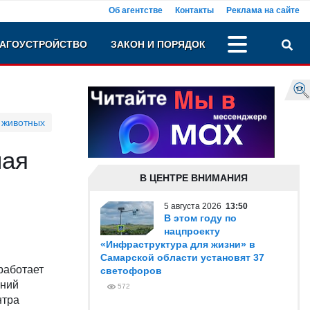
Об агентстве
Контакты
Реклама на сайте
АГОУСТРОЙСТВО
ЗАКОН И ПОРЯДОК
 животных
ная
В ЦЕНТРЕ ВНИМАНИЯ
5 августа 2026
13:50
В этом году по
нацпроекту
«Инфраструктура для жизни» в
Самарской области установят 37
работает
светофоров
шний
572
нтра