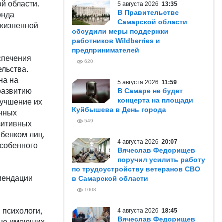
й области.
5 августа 2026
13:35
В Правительстве
онда
Самарской области
 жизненной
обсудили меры поддержки
работников Wildberries и
предпринимателей
спечения
620
льства.
на на
5 августа 2026
11:59
развитию
В Самаре не будет
концерта на площади
лучшение их
Куйбышева в День города
нных
549
зитивных
бенком лиц,
4 августа 2026
20:07
особенного
Вячеслав Федорищев
поручил усилить работу
по трудоустройству ветеранов СВО
мендации
в Самарской области
1008
 психологи,
4 августа 2026
18:45
Вячеслав Федорищев
 не имеющих