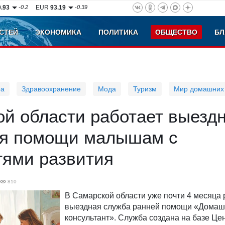
0.93
-0.2
EUR
93.19
-0.39
СТЕЙ
ЭКОНОМИКА
ПОЛИТИКА
ОБЩЕСТВО
БЛ
ра
Здравоохранение
Мода
Туризм
Мир домашних
ой области работает выезд
ля помощи малышам с
тями развития
810
В Самарской области уже почти 4 месяца 
выездная служба ранней помощи «Дома
консультант». Служба создана на базе Це