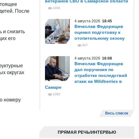
ветеранов СВО в Самарской области
стоящее
1008
детей. После
4 августа 2026
18:45
Вячеслав Федорищев
 и снизить
оценил подготовку к
щих его
отопительному сезону
907
4 августа 2026
16:08
Вячеслав Федорищев
руктурные
дал поручения по
ых округах
отработке последствий
атаки на Wildberries в
Самаре
1060
по номеру
Весь список
ПРЯМАЯ РЕЧЬ/ИНТЕРВЬЮ