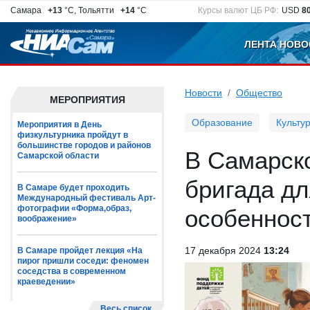
Самара
+13
°C, Тольятти
+14
°C
Курсы валют ЦБ РФ:
USD
8
ЛЕНТА НОВО
Новости
Общество
МЕРОПРИЯТИЯ
Образование
Культу
Мероприятия в День
физкультурника пройдут в
большинстве городов и районов
В Самарск
Самарской области
бригада д
В Самаре будет проходить
Международный фестиваль Арт-
фотографии «Форма,образ,
особеннос
воображение»
17 декабря 2024
13:24
В Самаре пройдет лекция «На
пирог пришли соседи: феномен
соседства в современном
краеведении»
Весь список