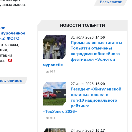
Весь список
душных змеев.
НОВОСТИ ТОЛЬЯТТИ
ели
риуроченное
31 июля 2026
14:56
жи: ФОТО
Промышленные гиганты
р-классы,
Тольятти отмечены
ния,
наградами юбилейного
нтации
фестиваля «Золотой
ры.
муравей»
937
есь список
27 июля 2026
15:20
Резидент «Жигулевской
долины» вошел в
топ-10 национального
рейтинга
«ТехУспех-2026»
934
24 июля 2026
16:17