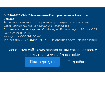
©
2010-2026 СМИ
"Независимое Информационное Агентство
Самара"
.
Все права защищены — разрешение редакции на перепечатку
материалов и ссылка на "НИАСам" обязательны.
Свидетельство регистрации СМИ
выдано Роскомнадзор: ЭЛ № ФС 77 -
54259 от 24.05.2013.
Учредитель ООО "НИАСам".
Тел. редакции
+7 (846) 990-91-71.
Электронная почта: info@niasam.ru
Написать письмо
Используя сайт www.niasam.ru, вы соглашаетесь с
Карта сайта
использованием файлов cookie.
Нашли ошибку?
Политика конфиденциальности
Подробнее
Согласие на обработку персональных данных
18+
НИА Самара - новости Самары сегодня, последние новости Самары
Тольятти и Самарской области