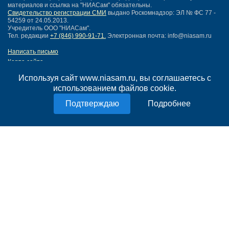
материалов и ссылка на "НИАСам" обязательны.
Свидетельство регистрации СМИ
выдано Роскомнадзор: ЭЛ № ФС 77 -
54259 от 24.05.2013.
Учредитель ООО "НИАСам".
Тел. редакции
+7 (846) 990-91-71.
Электронная почта: info@niasam.ru
Написать письмо
Карта сайта
Нашли ошибку?
Используя сайт www.niasam.ru, вы соглашаетесь с
Политика конфиденциальности
использованием файлов cookie.
Согласие на обработку персональных данных
18+
Подробнее
НИА Самара - новости Самары сегодня, последние новости Самары
Тольятти и Самарской области
Создание сайта —
mediaidea