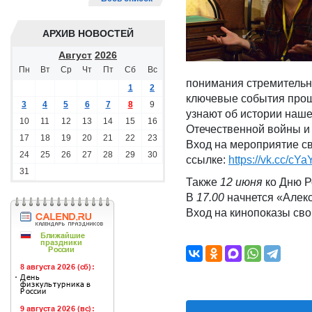
АРХИВ НОВОСТЕЙ
Август
2026
Пн
Вт
Ср
Чт
Пт
Сб
Вс
понимания стремительн
1
2
ключевые события прошл
3
4
5
6
7
8
9
узнают об истории наше
10
11
12
13
14
15
16
Отечественной войны и
17
18
19
20
21
22
23
Вход на мероприятие св
24
25
26
27
28
29
30
ссылке:
https://vk.cc/cYa
31
Также
12 июня
ко Дню Р
В
17.00
начнется «Алекс
Вход на кинопоказы сво