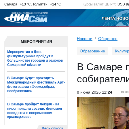
Самара
+13
°C, Тольятти
+14
°C
Курсы валют ЦБ РФ:
USD
8
ЛЕНТА НОВО
Новости
Общество
МЕРОПРИЯТИЯ
Образование
Культу
Мероприятия в День
физкультурника пройдут в
большинстве городов и районов
В Самаре 
Самарской области
собирател
В Самаре будет проходить
Международный фестиваль Арт-
фотографии «Форма,образ,
воображение»
8 июня 2026
11:24
88
В Самаре пройдет лекция «На
пирог пришли соседи: феномен
соседства в современном
краеведении»
Весь список