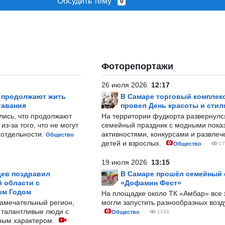
Обсудить тему
0
Фоторепортажи
26 июля 2026
12:17
р продолжают жить
В Самаре торговый комплек
тавания
провел День красоты и стил
лись, что продолжают
На территории фудкорта развернул
з-за того, что не могут
семейный праздник с модными показ
-отдельности.
активностями, конкурсами и развле
Общество
детей и взрослых.
Общество
17
19 июля 2026
13:15
ев поздравил
В Самаре прошёл семейный
 области с
«Дофамин Фест»
ым Годом
На площадке около ТК «Амбар» вс
замечательный регион,
могли запустить разнообразных воз
 талантливые люди с
Общество
1249
ным характером.