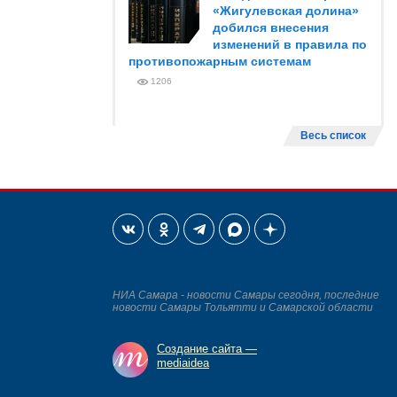
«Жигулевская долина»
добился внесения
изменений в правила по
противопожарным системам
1206
Весь список
НИА Самара - новости Самары сегодня, последние
новости Самары Тольятти и Самарской области
Создание сайта —
mediaidea