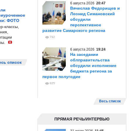
6 августа 2026
20:47
Вячеслав Федорищев и
ели
Леонид Симановский
риуроченное
обсудили
жи: ФОТО
перспективное
р-классы,
развитие Самарского региона
ния,
нтации
792
ры.
6 августа 2026
19:24
На заседании
облправительства
есь список
обсудили исполнение
бюджета региона за
первое полугодие
825
Весь список
ПРЯМАЯ РЕЧЬ/ИНТЕРВЬЮ