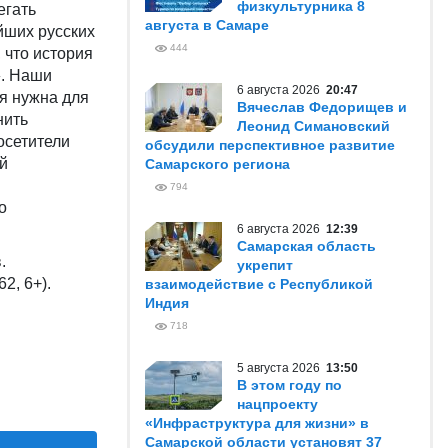
физкультурника 8
егать
августа в Самаре
йших русских
444
 что история
». Наши
6 августа 2026
20:47
я нужна для
Вячеслав Федорищев и
нить
Леонид Симановский
осетители
обсудили перспективное развитие
й
Самарского региона
794
о
6 августа 2026
12:39
Самарская область
.
укрепит
2, 6+).
взаимодействие с Республикой
Индия
718
5 августа 2026
13:50
В этом году по
нацпроекту
«Инфраструктура для жизни» в
Самарской области установят 37