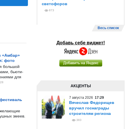
светофоров
873
Весь список
Добавь себе виджет!
с «Амбар»
я: фото
ся большой
ами, бьюти-
чениями для
28
АКЦЕНТЫ
7 августа 2026
17:29
 фестиваль
Вячеслав Федорищев
вручил госнаграды
е желающие
строителям региона
душных змеев.
383