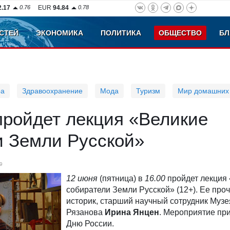
2.17
0.76
EUR
94.84
0.78
СТЕЙ
ЭКОНОМИКА
ПОЛИТИКА
ОБЩЕСТВО
БЛ
ра
Здравоохранение
Мода
Туризм
Мир домашних
пройдет лекция «Великие
и Земли Русской»
9
12 июня
(пятница) в
16.00
пройдет лекция
собиратели Земли Русской» (12+). Ее про
историк, старший научный сотрудник Музе
Рязанова
Ирина Янцен
. Мероприятие пр
Дню России.