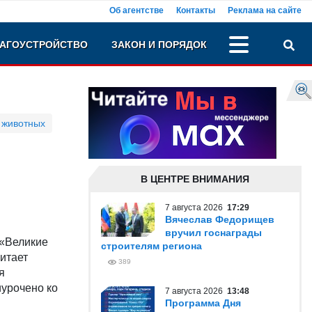
Об агентстве
Контакты
Реклама на сайте
АГОУСТРОЙСТВО
ЗАКОН И ПОРЯДОК
 животных
В ЦЕНТРЕ ВНИМАНИЯ
7 августа 2026
17:29
Вячеслав Федорищев
вручил госнаграды
 «Великие
строителям региона
читает
389
я
иурочено ко
7 августа 2026
13:48
Программа Дня