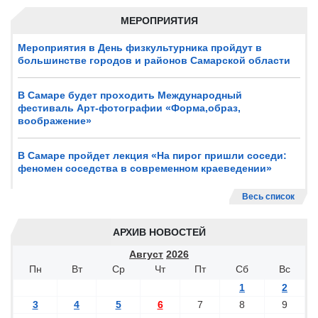
МЕРОПРИЯТИЯ
Мероприятия в День физкультурника пройдут в
большинстве городов и районов Самарской области
В Самаре будет проходить Международный
фестиваль Арт-фотографии «Форма,образ,
воображение»
В Самаре пройдет лекция «На пирог пришли соседи:
феномен соседства в современном краеведении»
Весь список
АРХИВ НОВОСТЕЙ
Август
2026
Пн
Вт
Ср
Чт
Пт
Сб
Вс
1
2
3
4
5
6
7
8
9