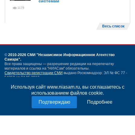
системам
1178
Весь список
©
2010-2026 СМИ
"Независимое Информационное Агентство
Самара"
.
Все права защищены — разрешение редакции на перепечатку
материалов и ссылка на "НИАСам" обязательны.
Свидетельство регистрации СМИ
выдано Роскомнадзор: ЭЛ № ФС 77 -
54259 от 24.05.2013.
Учредитель ООО "НИАСам".
Тел. редакции
Используя сайт www.niasam.ru, вы соглашаетесь с
+7 (846) 990-91-71.
Электронная почта: info@niasam.ru
использованием файлов cookie.
Написать письмо
Подробнее
Карта сайта
Нашли ошибку?
Политика конфиденциальности
Согласие на обработку персональных данных
18+