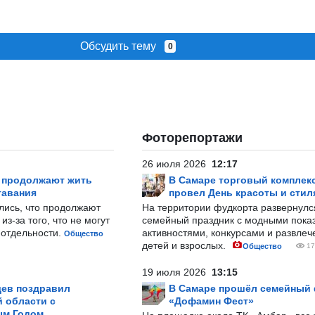
Обсудить тему
0
Фоторепортажи
26 июля 2026
12:17
р продолжают жить
В Самаре торговый комплек
тавания
провел День красоты и стил
лись, что продолжают
На территории фудкорта развернул
з-за того, что не могут
семейный праздник с модными показ
-отдельности.
активностями, конкурсами и развле
Общество
детей и взрослых.
Общество
17
19 июля 2026
13:15
ев поздравил
В Самаре прошёл семейный
 области с
«Дофамин Фест»
ым Годом