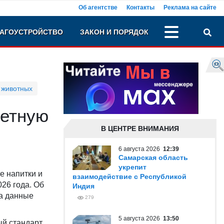
Об агентстве
Контакты
Реклама на сайте
АГОУСТРОЙСТВО
ЗАКОН И ПОРЯДОК
 животных
летную
В ЦЕНТРЕ ВНИМАНИЯ
6 августа 2026
12:39
Самарская область
укрепит
е напитки и
взаимодействие с Республикой
026 года. Об
Индия
а данные
279
5 августа 2026
13:50
ый стандарт