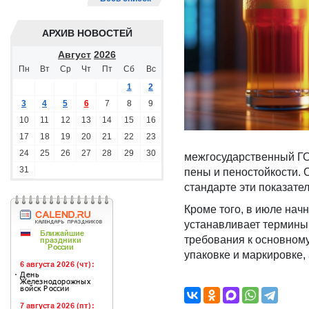
АРХИВ НОВОСТЕЙ
Август
2026
Пн
Вт
Ср
Чт
Пт
Сб
Вс
1
2
3
4
5
6
7
8
9
10
11
12
13
14
15
16
17
18
19
20
21
22
23
24
25
26
27
28
29
30
межгосударственный ГО
31
пены и пеностойкости. 
стандарте эти показате
Кроме того, в июле нач
устанавливает термины,
требования к основному
упаковке и маркировке,