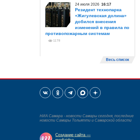
24 июля 2026
16:17
Резидент технопарка
«Жигулевская долина»
добился внесения
изменений в правила по
противопожарным системам
1178
Весь список
НИА Самара - новости Самары сегодня, последние
новости Самары Тольятти и Самарской области
Создание сайта —
mediaidea