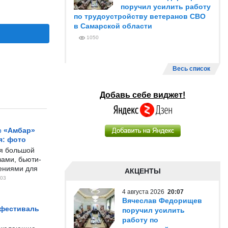
поручил усилить работу
по трудоустройству ветеранов СВО
в Самарской области
1050
Весь список
Добавь себе виджет!
с «Амбар»
я: фото
ся большой
ами, бьюти-
чениями для
АКЦЕНТЫ
03
4 августа 2026
20:07
Вячеслав Федорищев
 фестиваль
поручил усилить
работу по