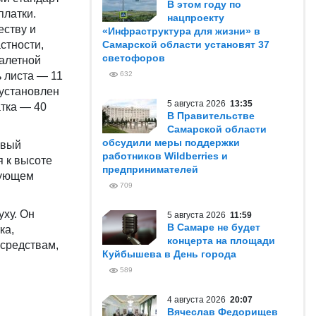
В этом году по
платки.
нацпроекту
еству и
«Инфраструктура для жизни» в
стности,
Самарской области установят 37
светофоров
алетной
 листа — 11
632
 установлен
5 августа 2026
13:35
атка — 40
В Правительстве
Самарской области
обсудили меры поддержки
овый
работников Wildberries и
 к высоте
предпринимателей
вующем
709
ху. Он
5 августа 2026
11:59
В Самаре не будет
ка,
концерта на площади
 средствам,
Куйбышева в День города
589
4 августа 2026
20:07
Вячеслав Федорищев