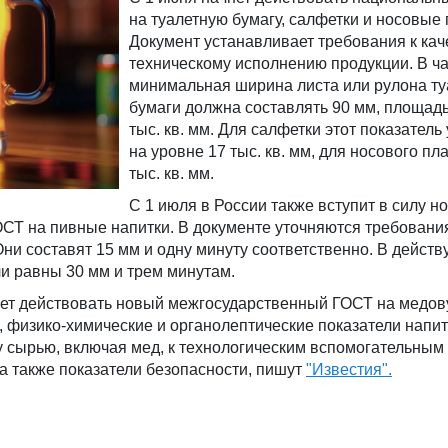
на туалетную бумагу, салфетки и носовые 
Документ устанавливает требования к кач
техническому исполнению продукции. В ча
минимальная ширина листа или рулона ту
бумаги должна составлять 90 мм, площадь
тыс. кв. мм. Для салфетки этот показатель
на уровне 17 тыс. кв. мм, для носового пл
тыс. кв. мм.
С 1 июля в России также вступит в силу н
СТ на пивные напитки. В документе уточняются требования
Они составят 15 мм и одну минуту соответственно. В дейст
ли равны 30 мм и трем минутам.
нет действовать новый межгосударственный ГОСТ на медову
 физико-химические и органолептические показатели напит
 сырью, включая мед, к технологическим вспомогательным
 а также показатели безопасности, пишут
"Известия".