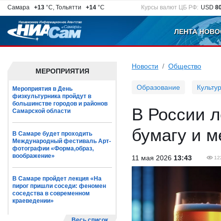
Самара
+13
°C, Тольятти
+14
°C
Курсы валют ЦБ РФ:
USD
8
ЛЕНТА НОВО
Новости
Общество
МЕРОПРИЯТИЯ
Образование
Культу
Мероприятия в День
физкультурника пройдут в
большинстве городов и районов
В России 
Самарской области
бумагу и м
В Самаре будет проходить
Международный фестиваль Арт-
фотографии «Форма,образ,
воображение»
11 мая 2026
13:43
12
В Самаре пройдет лекция «На
пирог пришли соседи: феномен
соседства в современном
краеведении»
Весь список