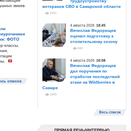
е желающие
трудоустройству
душных змеев.
ветеранов СВО в Самарской области
1051
4 августа 2026
18:45
ели
Вячеслав Федорищев
риуроченное
оценил подготовку к
жи: ФОТО
отопительному сезону
р-классы,
946
ния,
нтации
4 августа 2026
16:08
ры.
Вячеслав Федорищев
дал поручения по
отработке последствий
есь список
атаки на Wildberries в
Самаре
1095
Весь список
ПРЯМАЯ РЕЧЬ/ИНТЕРВЬЮ