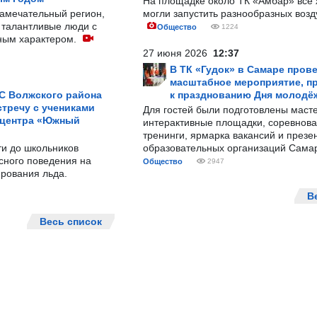
На площадке около ТК «Амбар» вс
замечательный регион,
могли запустить разнообразных воз
 талантливые люди с
Общество
1224
ным характером.
27 июня 2026
12:37
В ТК «Гудок» в Самаре пров
масштабное мероприятие, п
С Волжского района
к празднованию Дня молодё
тречу с учениками
Для гостей были подготовлены масте
 центра «Южный
интерактивные площадки, соревнова
тренинги, ярмарка вакансий и презе
ти до школьников
образовательных организаций Сама
сного поведения на
Общество
2947
рования льда.
В
Весь список