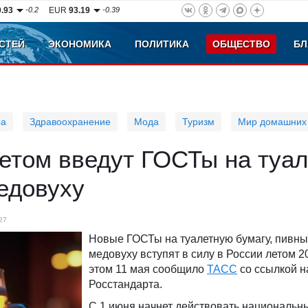
0.93
-0.2
EUR
93.19
-0.39
СТЕЙ
ЭКОНОМИКА
ПОЛИТИКА
ОБЩЕСТВО
БЛ
ра
Здравоохранение
Мода
Туризм
Мир домашних
летом введут ГОСТы на туа
едовуху
27
Новые ГОСТы на туалетную бумагу, пивны
медовуху вступят в силу в России летом 2
этом 11 мая сообщило
ТАСС
со ссылкой н
Росстандарта.
С 1 июня начнет действовать национальн