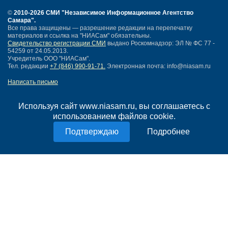
©
2010-2026 СМИ
"Независимое Информационное Агентство
Самара"
.
Все права защищены — разрешение редакции на перепечатку
материалов и ссылка на "НИАСам" обязательны.
Свидетельство регистрации СМИ
выдано Роскомнадзор: ЭЛ № ФС 77 -
54259 от 24.05.2013.
Учредитель ООО "НИАСам".
Тел. редакции
+7 (846) 990-91-71.
Электронная почта: info@niasam.ru
Написать письмо
Карта сайта
Нашли ошибку?
Используя сайт www.niasam.ru, вы соглашаетесь с
Политика конфиденциальности
использованием файлов cookie.
Согласие на обработку персональных данных
Подробнее
18+
НИА Самара - новости Самары сегодня, последние новости Самары
Тольятти и Самарской области
Создание сайта —