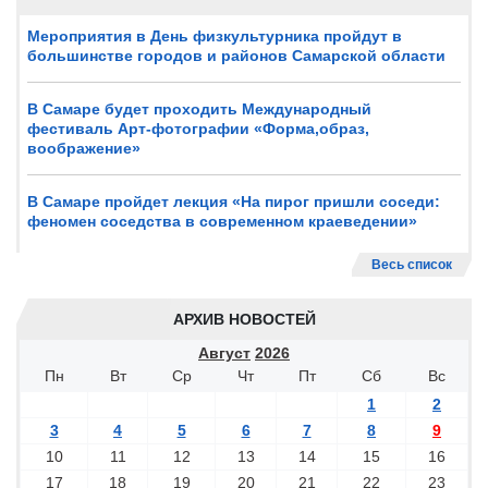
Мероприятия в День физкультурника пройдут в
большинстве городов и районов Самарской области
В Самаре будет проходить Международный
фестиваль Арт-фотографии «Форма,образ,
воображение»
В Самаре пройдет лекция «На пирог пришли соседи:
феномен соседства в современном краеведении»
Весь список
АРХИВ НОВОСТЕЙ
Август
2026
Пн
Вт
Ср
Чт
Пт
Сб
Вс
1
2
3
4
5
6
7
8
9
10
11
12
13
14
15
16
17
18
19
20
21
22
23