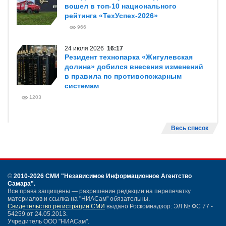
вошел в топ-10 национального
рейтинга «ТехУспех-2026»
966
24 июля 2026
16:17
Резидент технопарка «Жигулевская
долина» добился внесения изменений
в правила по противопожарным
системам
1203
Весь список
©
2010-2026 СМИ
"Независимое Информационное Агентство
Самара"
.
Все права защищены — разрешение редакции на перепечатку
материалов и ссылка на "НИАСам" обязательны.
Свидетельство регистрации СМИ
выдано Роскомнадзор: ЭЛ № ФС 77 -
54259 от 24.05.2013.
Учредитель ООО "НИАСам".