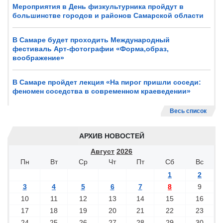
Мероприятия в День физкультурника пройдут в
большинстве городов и районов Самарской области
В Самаре будет проходить Международный
фестиваль Арт-фотографии «Форма,образ,
воображение»
В Самаре пройдет лекция «На пирог пришли соседи:
феномен соседства в современном краеведении»
Весь список
АРХИВ НОВОСТЕЙ
Август
2026
Пн
Вт
Ср
Чт
Пт
Сб
Вс
1
2
3
4
5
6
7
8
9
10
11
12
13
14
15
16
17
18
19
20
21
22
23
24
25
26
27
28
29
30