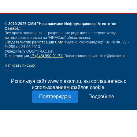
©
2010-2026 СМИ
"Независимое Информационное Агентство
Самара"
.
Все права защищены — разрешение редакции на перепечатку
материалов и ссылка на "НИАСам" обязательны.
Свидетельство регистрации СМИ
выдано Роскомнадзор: ЭЛ № ФС 77 -
54259 от 24.05.2013.
Учредитель ООО "НИАСам".
Тел. редакции
+7 (846) 990-91-71.
Электронная почта: info@niasam.ru
Написать письмо
Карта сайта
Нашли ошибку?
Используя сайт www.niasam.ru, вы соглашаетесь с
Политика конфиденциальности
использованием файлов cookie.
Согласие на обработку персональных данных
18+
Подробнее
НИА Самара - новости Самары сегодня, последние новости Самары
Тольятти и Самарской области