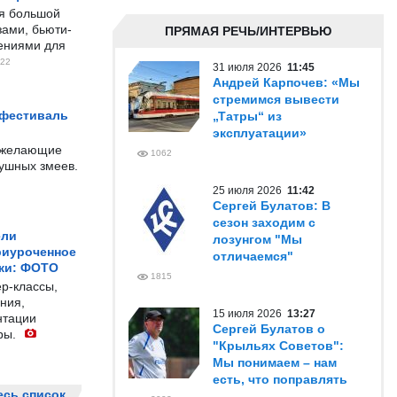
ся большой
ами, бьюти-
ПРЯМАЯ РЕЧЬ/ИНТЕРВЬЮ
чениями для
22
31 июля 2026
11:45
Андрей Карпочев: «Мы
стремимся вывести
 фестиваль
„Татры“ из
эксплуатации»
е желающие
1062
душных змеев.
25 июля 2026
11:42
Сергей Булатов: В
сезон заходим с
ели
лозунгом "Мы
риуроченное
отличаемся"
жи: ФОТО
1815
р-классы,
ния,
15 июля 2026
13:27
нтации
Сергей Булатов о
ры.
"Крыльях Советов":
Мы понимаем – нам
есть, что поправлять
есь список