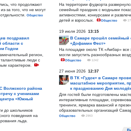
лись, что продолжают
На территории фудкорта развернул
з-за того, что не могут
семейный праздник с модными показ
-отдельности.
активностями, конкурсами и развле
Общество
детей и взрослых.
Общество
17
19 июля 2026
13:15
ев поздравил
В Самаре прошёл семейный
 области с
«Дофамин Фест»
ым Годом
На площадке около ТК «Амбар» вс
замечательный регион,
могли запустить разнообразных воз
 талантливые люди с
Общество
1242
ным характером.
27 июня 2026
12:37
В ТК «Гудок» в Самаре пров
масштабное мероприятие, п
С Волжского района
к празднованию Дня молодё
тречу с учениками
Для гостей были подготовлены масте
 центра «Южный
интерактивные площадки, соревнова
тренинги, ярмарка вакансий и презе
ти до школьников
образовательных организаций Сама
сного поведения на
Общество
2963
рования льда.
В