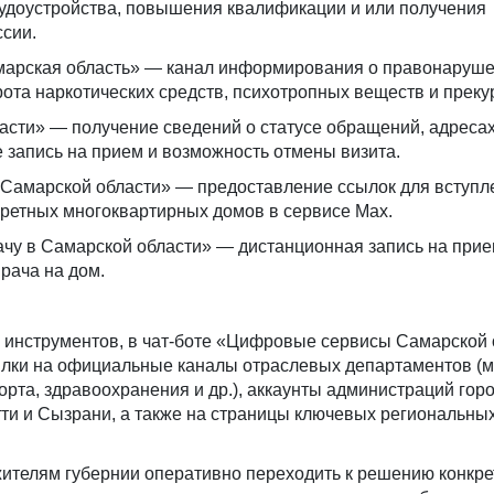
рудоустройства, повышения квалификации и или получения
сии.
марская область» — канал информирования о правонаруше
ота наркотических средств, психотропных веществ и преку
асти» — получение сведений о статусе обращений, адресах
е запись на прием и возможность отмены визита.
Самарской области» — предоставление ссылок для вступл
ретных многоквартирных домов в сервисе Max.
рачу в Самарской области» — дистанционная запись на прие
рача на дом.
инструментов, в чат-боте «Цифровые сервисы Самарской 
лки на официальные каналы отраслевых департаментов (м
орта, здравоохранения и др.), аккаунты администраций гор
ти и Сызрани, а также на страницы ключевых региональны
жителям губернии оперативно переходить к решению конкре