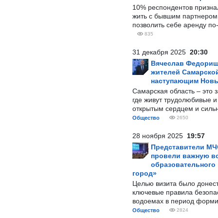
10% респондентов призна
жить с бывшим партнером и
позволить себе аренду по
835
31 декабря 2025
20:30
Вячеслав Федорищ
жителей Самарской
наступающим Нов
Самарская область – это 
где живут трудолюбивые и
открытым сердцем и силь
Общество
2650
28 ноября 2025
19:57
Представители МЧ
провели важную вс
образовательного
город»
Целью визита было донес
ключевые правила безопа
водоемах в период форми
Общество
2824