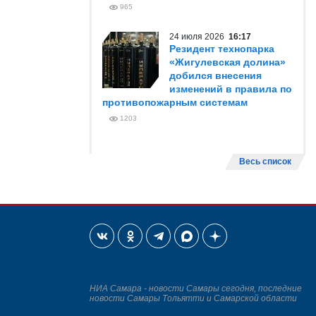
965
24 июля 2026
16:17
Резидент технопарка
«Жигулевская долина»
добился внесения
изменений в правила по
противопожарным системам
1203
Весь список
НИА Самара - новости Самары сегодня, последние
новости Самары Тольятти и Самарской области