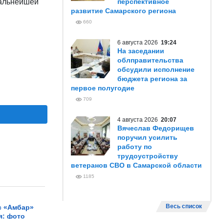
дальнейшей
перспективное
развитие Самарского региона
660
6 августа 2026
19:24
На заседании
облправительства
обсудили исполнение
бюджета региона за
первое полугодие
709
4 августа 2026
20:07
Вячеслав Федорищев
поручил усилить
работу по
трудоустройству
ветеранов СВО в Самарской области
1185
Весь список
с «Амбар»
я: фото