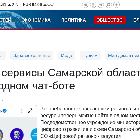
1.41
0.48
EUR
94.06
0.87
СТЕЙ
ЭКОНОМИКА
ПОЛИТИКА
ОБЩЕСТВО
БЛ
ра
Здравоохранение
Мода
Туризм
Мир домашних
сервисы Самарской облас
одном чат-боте
17
Востребованные населением региональн
ресурсы теперь можно найти в одном мест
Подведомственное учреждение министер
цифрового развития и связи Самарской об
СО «Цифровой регион» - запустил