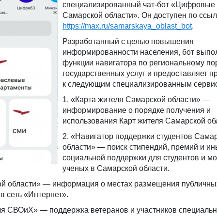
специализированный чат-бот «Цифровые
Самарской области». Он доступен по ссыл
https://max.ru/samarskaya_oblast_bot
.
Разработанный с целью повышения
информированности населения, бот выпо
функции навигатора по региональному по
государственных услуг и предоставляет п
к следующим специализированным серви
1. «Карта жителя Самарской области» —
информирование о порядке получения и
использования Карт жителя Самарской об
2. «Навигатор поддержки студентов Сама
области» — поиск стипендий, премий и ин
социальной поддержки для студентов и м
ученых в Самарской области.
ой области» — информация о местах размещения публичных
в сеть «Интернет».
ля СВОиХ» — поддержка ветеранов и участников специаль