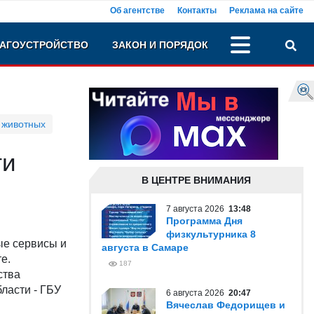
Об агентстве
Контакты
Реклама на сайте
АГОУСТРОЙСТВО
ЗАКОН И ПОРЯДОК
 животных
ти
В ЦЕНТРЕ ВНИМАНИЯ
7 августа 2026
13:48
Программа Дня
физкультурника 8
ые сервисы и
августа в Самаре
е.
187
ства
ласти - ГБУ
6 августа 2026
20:47
Вячеслав Федорищев и