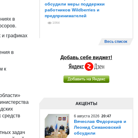
обсудили меры поддержки
работников Wildberries и
предпринимателей
ниях в
1064
рсоров.
 и графиках
Весь список
ения в
Добавь себе виджет!
м к
области»
инистерства
АКЦЕНТЫ
одских
х средств
6 августа 2026
20:47
Вячеслав Федорищев и
Леонид Симановский
тных задач
обсудили