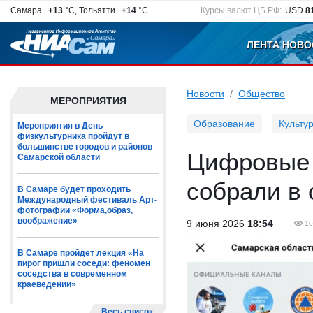
Самара
+13
°C, Тольятти
+14
°C
Курсы валют ЦБ РФ:
USD
8
ЛЕНТА НОВО
Новости
Общество
МЕРОПРИЯТИЯ
Образование
Культу
Мероприятия в День
физкультурника пройдут в
большинстве городов и районов
Цифровые 
Самарской области
собрали в 
В Самаре будет проходить
Международный фестиваль Арт-
фотографии «Форма,образ,
воображение»
9 июня 2026
18:54
10
В Самаре пройдет лекция «На
пирог пришли соседи: феномен
соседства в современном
краеведении»
Весь список