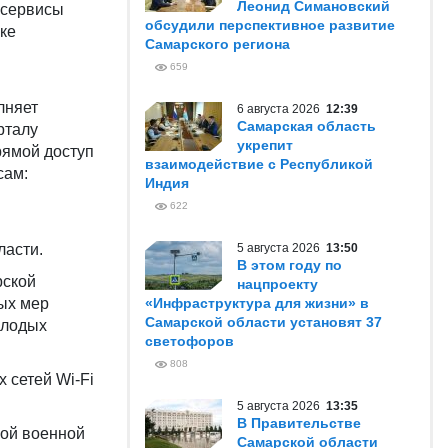
Леонид Симановский
 сервисы
обсудили перспективное развитие
ке
Самарского региона
659
лняет
6 августа 2026
12:39
Самарская область
рталу
укрепит
рямой доступ
взаимодействие с Республикой
сам:
Индия
622
ласти.
5 августа 2026
13:50
В этом году по
рской
нацпроекту
ых мер
«Инфраструктура для жизни» в
Самарской области установят 37
олодых
светофоров
808
 сетей Wi-Fi
5 августа 2026
13:35
В Правительстве
ной военной
Самарской области