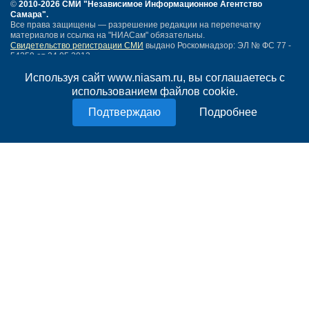
©
2010-2026 СМИ
"Независимое Информационное Агентство
Самара"
.
Все права защищены — разрешение редакции на перепечатку
материалов и ссылка на "НИАСам" обязательны.
Свидетельство регистрации СМИ
выдано Роскомнадзор: ЭЛ № ФС 77 -
54259 от 24.05.2013.
Учредитель ООО "НИАСам".
Тел. редакции
Используя сайт www.niasam.ru, вы соглашаетесь с
+7 (846) 990-91-71.
Электронная почта: info@niasam.ru
использованием файлов cookie.
Написать письмо
Подробнее
Карта сайта
Нашли ошибку?
Политика конфиденциальности
Согласие на обработку персональных данных
18+
НИА Самара - новости Самары сегодня, последние новости Самары
Тольятти и Самарской области
Создание сайта —
mediaidea