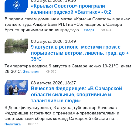
08 августа 2026, 19:10
«Крылья Советов» проиграли
калининградской «Балтике» - 0:2
В первом своём домашнем матче «Крылья Советов» в рамках
третьего тура Альфа-Банк РПЛ на «Солидарность Самара
Арене» принимали калининградскую...
Спорт
624
08 августа 2026, 18:49
9 августа в регионе местами гроза с
порывистым ветром, ливень, град, до +
35°С
Температура воздуха 9 августа в Самаре ночью 19-21°С, днем
28-30°С.
Экология
575
08 августа 2026, 18:27
Вячеслав Федорищев: «В Самарской
области сильные, спортивные и
талантливые люди»
В День физкультурника, 8 августа, губернатор Вячеслав
Федорищев встретился с тренерами-преподавателями и
спортсменами сборных команд Самарской области по...
Политика
677