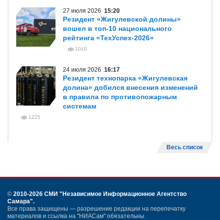
27 июля 2026
15:20
Резидент «Жигулевской долины»
вошел в топ-10 национального
рейтинга «ТехУспех-2026»
1010
24 июля 2026
16:17
Резидент технопарка «Жигулевская
долина» добился внесения изменений
в правила по противопожарным
системам
1225
Весь список
©
2010-2026 СМИ
"Независимое Информационное Агентство
Самара"
.
Все права защищены — разрешение редакции на перепечатку
материалов и ссылка на "НИАСам" обязательны.