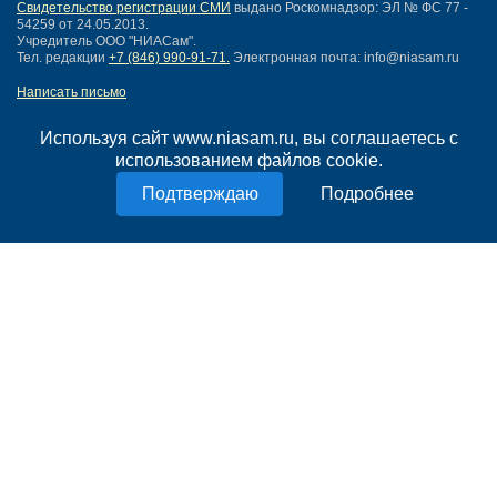
Свидетельство регистрации СМИ
выдано Роскомнадзор: ЭЛ № ФС 77 -
54259 от 24.05.2013.
Учредитель ООО "НИАСам".
Тел. редакции
+7 (846) 990-91-71.
Электронная почта: info@niasam.ru
Написать письмо
Карта сайта
Нашли ошибку?
Используя сайт www.niasam.ru, вы соглашаетесь с
Политика конфиденциальности
использованием файлов cookie.
Согласие на обработку персональных данных
Подробнее
18+
НИА Самара - новости Самары сегодня, последние новости Самары
Тольятти и Самарской области
Создание сайта —
mediaidea