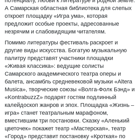
потенциалу, любви к литературе и родной земле.
А Самарская областная библиотека для слепых
откроет площадку «Игра ума», которая
предложит особые проекты, адресованные
незрячим и слабовидящим читателям.
Помимо литературы фестиваль раскроет и
другие виды искусства. Богатую музыкальную
палитру представят участники площадки
«Живая классика»: ведущие солисты
Самарского академического театра оперы и
балета, ансамбль средневековой музыки «Altera
Musica», творческие союзы «Волга-Фолк Бэнд» и
«KontrabuzzZ» подарят гостям подлинный
калейдоскоп жанров и эпох. Площадка «Жизнь –
игра» станет театральным марафоном,
вместившим три постановки. Сказку «Аленький
цветочек» покажет театр «Мастерская», театр
«Город» представит постановку «Кроткая» по