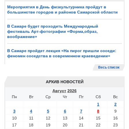
Мероприятия в День физкультурника пройдут в
большинстве городов и районов Самарской области
В Самаре будет проходить Международный
фестиваль Арт-фотографии «Форма,образ,
воображение»
В Самаре пройдет лекция «На пирог пришли соседи:
феномен соседства в современном краеведении»
Весь список
АРХИВ НОВОСТЕЙ
Август
2026
Пн
Вт
Ср
Чт
Пт
Сб
Вс
1
2
3
4
5
6
7
8
9
10
11
12
13
14
15
16
17
18
19
20
21
22
23