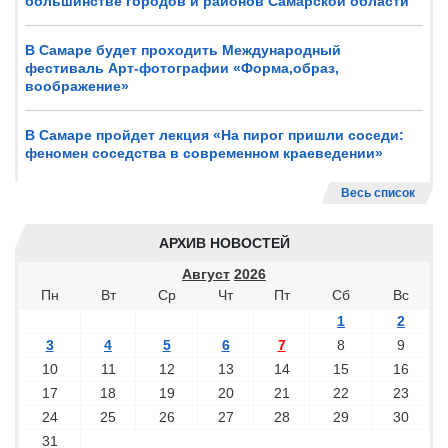
большинстве городов и районов Самарской области
В Самаре будет проходить Международный
фестиваль Арт-фотографии «Форма,образ,
воображение»
В Самаре пройдет лекция «На пирог пришли соседи:
феномен соседства в современном краеведении»
Весь список
АРХИВ НОВОСТЕЙ
Август
2026
Пн
Вт
Ср
Чт
Пт
Сб
Вс
1
2
3
4
5
6
7
8
9
10
11
12
13
14
15
16
17
18
19
20
21
22
23
24
25
26
27
28
29
30
31