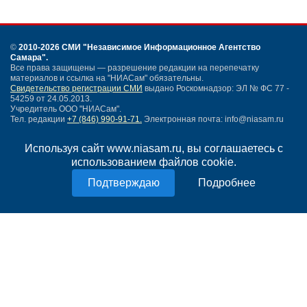
©
2010-2026 СМИ
"Независимое Информационное Агентство
Самара"
.
Все права защищены — разрешение редакции на перепечатку
материалов и ссылка на "НИАСам" обязательны.
Свидетельство регистрации СМИ
выдано Роскомнадзор: ЭЛ № ФС 77 -
54259 от 24.05.2013.
Учредитель ООО "НИАСам".
Тел. редакции
+7 (846) 990-91-71.
Электронная почта: info@niasam.ru
Написать письмо
Используя сайт www.niasam.ru, вы соглашаетесь с
Карта сайта
использованием файлов cookie.
Нашли ошибку?
Политика конфиденциальности
Подробнее
Согласие на обработку персональных данных
18+
НИА Самара - новости Самары сегодня, последние новости Самары
Тольятти и Самарской области