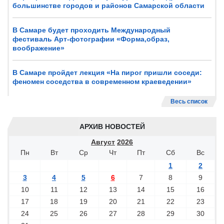
большинстве городов и районов Самарской области
В Самаре будет проходить Международный
фестиваль Арт-фотографии «Форма,образ,
воображение»
В Самаре пройдет лекция «На пирог пришли соседи:
феномен соседства в современном краеведении»
Весь список
АРХИВ НОВОСТЕЙ
Август
2026
Пн
Вт
Ср
Чт
Пт
Сб
Вс
1
2
3
4
5
6
7
8
9
10
11
12
13
14
15
16
17
18
19
20
21
22
23
24
25
26
27
28
29
30