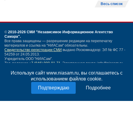
Весь список
©
2010-2026 СМИ
"Независимое Информационное Агентство
Самара"
.
Все права защищены — разрешение редакции на перепечатку
материалов и ссылка на "НИАСам" обязательны.
Свидетельство регистрации СМИ
выдано Роскомнадзор: ЭЛ № ФС 77 -
54259 от 24.05.2013.
Учредитель ООО "НИАСам".
Тел. редакции
+7 (846) 990-91-71.
Электронная почта: info@niasam.ru
Написать письмо
Используя сайт www.niasam.ru, вы соглашаетесь с
Карта сайта
использованием файлов cookie.
Нашли ошибку?
Подробнее
Политика конфиденциальности
Согласие на обработку персональных данных
18+