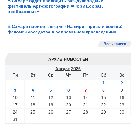
В Самаре будет проходить Международный
фестиваль Арт-фотографии «Форма,образ,
воображение»
В Самаре пройдет лекция «На пирог пришли соседи:
феномен соседства в современном краеведении»
Весь список
АРХИВ НОВОСТЕЙ
Август
2026
Пн
Вт
Ср
Чт
Пт
Сб
Вс
1
2
3
4
5
6
7
8
9
10
11
12
13
14
15
16
17
18
19
20
21
22
23
24
25
26
27
28
29
30
31