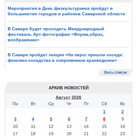
Мероприятия в День физкультурника пройдут в
большинстве городов и районов Самарской области
В Самаре будет проходить Международный
фестиваль Арт-фотографии «Форма,образ,
воображение»
В Самаре пройдет лекция «На пирог пришли соседи:
феномен соседства в современном краеведении»
Весь список
АРХИВ НОВОСТЕЙ
Август
2026
Пн
Вт
Ср
Чт
Пт
Сб
Вс
1
2
3
4
5
6
7
8
9
10
11
12
13
14
15
16
17
18
19
20
21
22
23