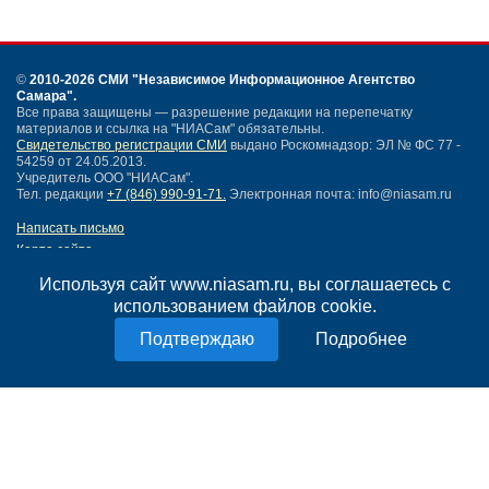
©
2010-2026 СМИ
"Независимое Информационное Агентство
Самара"
.
Все права защищены — разрешение редакции на перепечатку
материалов и ссылка на "НИАСам" обязательны.
Свидетельство регистрации СМИ
выдано Роскомнадзор: ЭЛ № ФС 77 -
54259 от 24.05.2013.
Учредитель ООО "НИАСам".
Тел. редакции
+7 (846) 990-91-71.
Электронная почта: info@niasam.ru
Написать письмо
Карта сайта
Нашли ошибку?
Используя сайт www.niasam.ru, вы соглашаетесь с
Политика конфиденциальности
использованием файлов cookie.
Согласие на обработку персональных данных
18+
Подробнее
НИА Самара - новости Самары сегодня, последние новости Самары
Тольятти и Самарской области