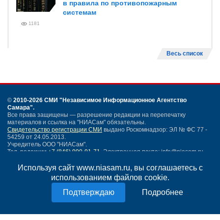
в правила по противопожарным
системам
1181
Весь список
©
2010-2026 СМИ
"Независимое Информационное Агентство
Самара"
.
Все права защищены — разрешение редакции на перепечатку
материалов и ссылка на "НИАСам" обязательны.
Свидетельство регистрации СМИ
выдано Роскомнадзор: ЭЛ № ФС 77 -
54259 от 24.05.2013.
Учредитель ООО "НИАСам".
Тел. редакции
+7 (846) 990-91-71.
Электронная почта: info@niasam.ru
Написать письмо
Используя сайт www.niasam.ru, вы соглашаетесь с
Карта сайта
использованием файлов cookie.
Нашли ошибку?
Подробнее
Политика конфиденциальности
Согласие на обработку персональных данных
18+