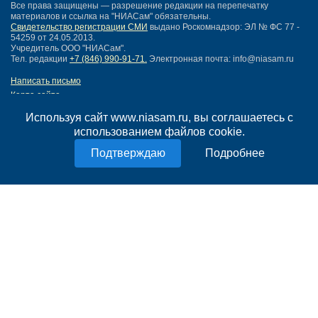
Все права защищены — разрешение редакции на перепечатку
материалов и ссылка на "НИАСам" обязательны.
Свидетельство регистрации СМИ
выдано Роскомнадзор: ЭЛ № ФС 77 -
54259 от 24.05.2013.
Учредитель ООО "НИАСам".
Тел. редакции
+7 (846) 990-91-71.
Электронная почта: info@niasam.ru
Написать письмо
Карта сайта
Нашли ошибку?
Используя сайт www.niasam.ru, вы соглашаетесь с
Политика конфиденциальности
использованием файлов cookie.
Согласие на обработку персональных данных
18+
Подробнее
НИА Самара - новости Самары сегодня, последние новости Самары
Тольятти и Самарской области
Создание сайта —
mediaidea