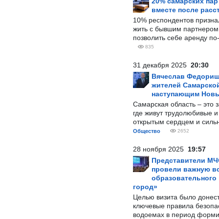
20% самарских па
вместе после расс
10% респондентов призна
жить с бывшим партнером и
позволить себе аренду по
835
31 декабря 2025
20:30
Вячеслав Федорищ
жителей Самарской
наступающим Нов
Самарская область – это 
где живут трудолюбивые и
открытым сердцем и силь
Общество
2652
28 ноября 2025
19:57
Представители МЧ
провели важную вс
образовательного
город»
Целью визита было донес
ключевые правила безопа
водоемах в период форми