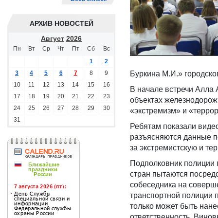
АРХИВ НОВОСТЕЙ
Август
2026
Пн
Вт
Ср
Чт
Пт
Сб
Вс
1
2
3
4
5
6
7
8
9
Буркина М.И.» городско
10
11
12
13
14
15
16
В начале встречи Алла
17
18
19
20
21
22
23
объектах железнодорожн
24
25
26
27
28
29
30
«экстремизм» и «террор
31
Ребятам показали виде
разъясняются данные по
за экстремистскую и те
Подполковник полиции 
стран пытаются посредс
собеседника на соверш
транспортной полиции п
только может быть нане
ответственность. Винов