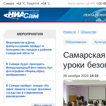
Самара
+13
°C, Тольятти
+14
°C
Курсы валют ЦБ РФ:
USD
8
ЛЕНТА НОВО
Новости
Общество
МЕРОПРИЯТИЯ
Образование
Культу
Мероприятия в День
физкультурника пройдут в
большинстве городов и районов
Самарская
Самарской области
уроки безо
В Самаре будет проходить
Международный фестиваль Арт-
фотографии «Форма,образ,
воображение»
28 октября 2024
14:10
В Самаре пройдет лекция «На
пирог пришли соседи: феномен
соседства в современном
краеведении»
Весь список