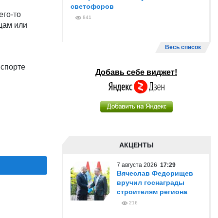
светофоров
его-то
841
щам или
Весь список
нспорте
Добавь себе виджет!
АКЦЕНТЫ
7 августа 2026
17:29
Вячеслав Федорищев
вручил госнаграды
строителям региона
216