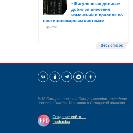
«Жигулевская долина»
добился внесения
изменений в правила по
противопожарным системам
1204
Весь список
НИА Самара - новости Самары сегодня, последние
новости Самары Тольятти и Самарской области
Создание сайта —
mediaidea