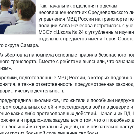
Так, начальник отделения по делам
несовершеннолетних Средневолжского л
управления МВД России на транспорте п
полиции Алла Нечесова встретилась с уч
МБОУ «Школа № 24 с углубленным изуче
отдельных предметов имени Героя Советс
го округа Самара.
 Альбертовна напомнила основные правила безопасного по
ого транспорта. Вместе с ребятами выяснили, что означаю
изм».
оролики, подготовленные МВД России, в которых подробно
нятия, а также ответственность, предусмотренная законо
ррористическую деятельность.
предупредила школьников, что жители и пособники недруж
твом социальных сетей и мессенджеров войти в доверие и
ение каких-либо противоправных действий. Начальник ПДН
ояснила и предложила задуматься о том, что от подобных 
сен большой материальный ущерб, но и обязательно насту
нику грозит большой срок лишения свободы.