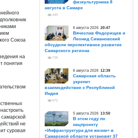
физкультурника 8
августа в Самаре
инейного
345
одполковник
ениками
6 августа 2026
20:47
нием
Вячеслав Федорищев и
Леонид Симановский
кого Союза
обсудили перспективное развитие
Самарского региона
ведения на
726
т понятия
6 августа 2026
12:39
Самарская область
укрепит
дательством
взаимодействие с Республикой
Индия
672
ественных
 настроить
5 августа 2026
13:50
 самарской
В этом году по
действий не
нацпроекту
пит суровая
«Инфраструктура для жизни» в
Самарской области установят 37