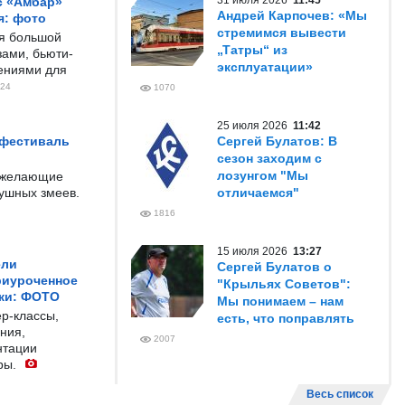
31 июля 2026
11:45
с «Амбар»
Андрей Карпочев: «Мы
я: фото
стремимся вывести
ся большой
„Татры“ из
ами, бьюти-
эксплуатации»
чениями для
24
1070
25 июля 2026
11:42
 фестиваль
Сергей Булатов: В
сезон заходим с
лозунгом "Мы
е желающие
душных змеев.
отличаемся"
1816
15 июля 2026
13:27
ели
Сергей Булатов о
риуроченное
"Крыльях Советов":
жи: ФОТО
Мы понимаем – нам
р-классы,
есть, что поправлять
ния,
2007
нтации
ры.
Весь список