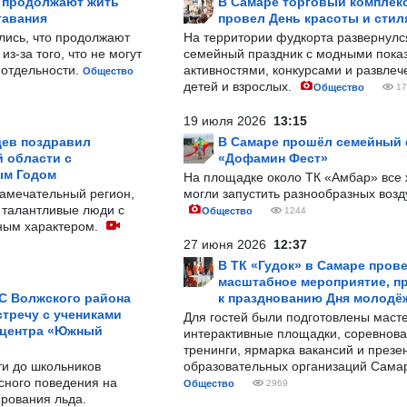
р продолжают жить
В Самаре торговый комплек
тавания
провел День красоты и стил
лись, что продолжают
На территории фудкорта развернул
з-за того, что не могут
семейный праздник с модными показ
-отдельности.
активностями, конкурсами и развле
Общество
детей и взрослых.
Общество
17
19 июля 2026
13:15
ев поздравил
В Самаре прошёл семейный
 области с
«Дофамин Фест»
ым Годом
На площадке около ТК «Амбар» вс
замечательный регион,
могли запустить разнообразных воз
 талантливые люди с
Общество
1244
ным характером.
27 июня 2026
12:37
В ТК «Гудок» в Самаре пров
масштабное мероприятие, п
С Волжского района
к празднованию Дня молодё
тречу с учениками
Для гостей были подготовлены масте
 центра «Южный
интерактивные площадки, соревнова
тренинги, ярмарка вакансий и презе
ти до школьников
образовательных организаций Сама
сного поведения на
Общество
2969
рования льда.