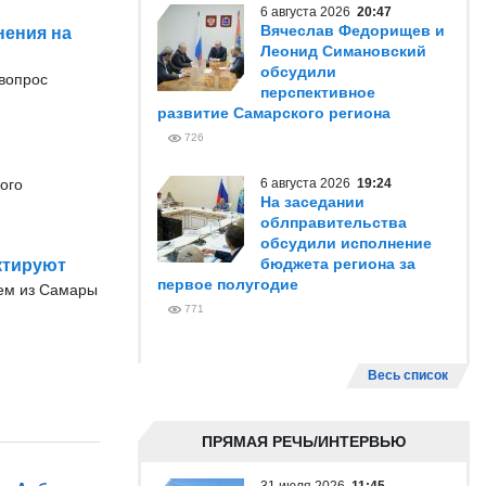
6 августа 2026
20:47
Вячеслав Федорищев и
нения на
Леонид Симановский
обсудили
вопрос
перспективное
развитие Самарского региона
726
ого
6 августа 2026
19:24
На заседании
облправительства
обсудили исполнение
бюджета региона за
ктируют
первое полугодие
ием из Самары
771
Весь список
ПРЯМАЯ РЕЧЬ/ИНТЕРВЬЮ