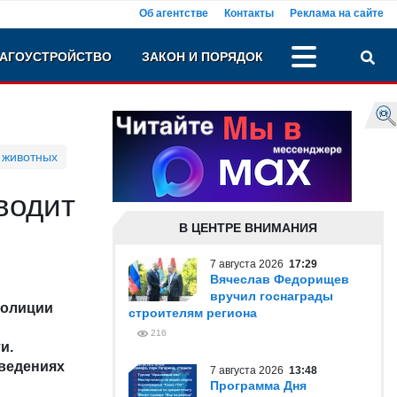
Об агентстве
Контакты
Реклама на сайте
АГОУСТРОЙСТВО
ЗАКОН И ПОРЯДОК
 животных
водит
В ЦЕНТРЕ ВНИМАНИЯ
7 августа 2026
17:29
Вячеслав Федорищев
вручил госнаграды
полиции
строителям региона
216
и.
аведениях
7 августа 2026
13:48
Программа Дня