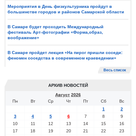
Мероприятия в День физкультурника пройдут в
большинстве городов и районов Самарской области
В Самаре будет проходить Международный
фестиваль Арт-фотографии «Форма,образ,
воображение»
В Самаре пройдет лекция «На пирог пришли соседи:
феномен соседства в современном краеведении»
Весь список
АРХИВ НОВОСТЕЙ
Август
2026
Пн
Вт
Ср
Чт
Пт
Сб
Вс
1
2
3
4
5
6
7
8
9
10
11
12
13
14
15
16
17
18
19
20
21
22
23