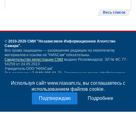
Весь список
©
2010-2026 СМИ
"Независимое Информационное Агентство
Самара"
.
Все права защищены — разрешение редакции на перепечатку
материалов и ссылка на "НИАСам" обязательны.
Свидетельство регистрации СМИ
выдано Роскомнадзор: ЭЛ № ФС 77 -
54259 от 24.05.2013.
Учредитель ООО "НИАСам".
Тел. редакции
+7 (846) 990-91-71.
Электронная почта: info@niasam.ru
Написать письмо
Используя сайт www.niasam.ru, вы соглашаетесь с
Карта сайта
использованием файлов cookie.
Нашли ошибку?
Подробнее
Политика конфиденциальности
Согласие на обработку персональных данных
18+