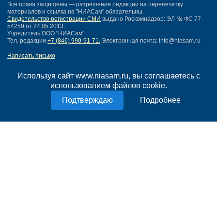
Все права защищены — разрешение редакции на перепечатку
материалов и ссылка на "НИАСам" обязательны.
Свидетельство регистрации СМИ
выдано Роскомнадзор: ЭЛ № ФС 77 -
54259 от 24.05.2013.
Учредитель ООО "НИАСам".
Тел. редакции
+7 (846) 990-91-71.
Электронная почта: info@niasam.ru
Написать письмо
Карта сайта
Нашли ошибку?
Используя сайт www.niasam.ru, вы соглашаетесь с
Политика конфиденциальности
использованием файлов cookie.
Согласие на обработку персональных данных
Подробнее
18+
НИА Самара - новости Самары сегодня, последние новости Самары
Тольятти и Самарской области
Создание сайта —
mediaidea