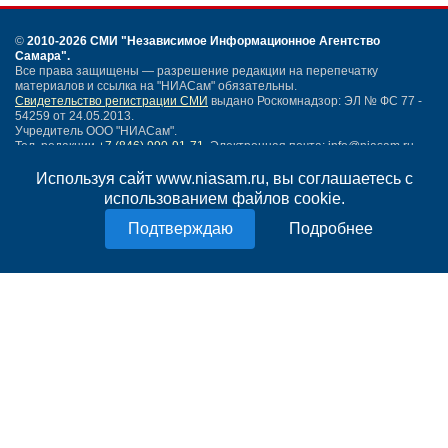
©
2010-2026 СМИ
"Независимое Информационное Агентство
Самара"
.
Все права защищены — разрешение редакции на перепечатку
материалов и ссылка на "НИАСам" обязательны.
Свидетельство регистрации СМИ
выдано Роскомнадзор: ЭЛ № ФС 77 -
54259 от 24.05.2013.
Учредитель ООО "НИАСам".
Тел. редакции
+7 (846) 990-91-71.
Электронная почта: info@niasam.ru
Написать письмо
Используя сайт www.niasam.ru, вы соглашаетесь с
Карта сайта
использованием файлов cookie.
Нашли ошибку?
Подробнее
Политика конфиденциальности
Согласие на обработку персональных данных
18+
НИА Самара - новости Самары сегодня, последние новости Самары
Тольятти и Самарской области