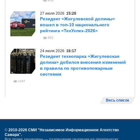
953
27 июля 2026
15:20
Резидент «Жигулевской долины»
вошел в топ-10 национального
рейтинга «ТехУспех-2026»
952
24 июля 2026
16:17
Резидент технопарка «Жигулевская
долина» добился внесения изменений
в правила по противопожарным
системам
1187
Весь список
©
2010-2026 СМИ
"Независимое Информационное Агентство
Самара"
.
Все права защищены — разрешение редакции на перепечатку