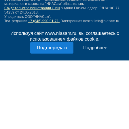
материалов и ссылка на "НИАСам" обязательны.
Свидетельство регистрации СМИ
выдано Роскомнадзор: ЭЛ № ФС 77 -
54259 от 24.05.2013.
Учредитель ООО "НИАСам".
Тел. редакции
+7 (846) 990-91-71.
Электронная почта: info@niasam.ru
Написать письмо
Используя сайт www.niasam.ru, вы соглашаетесь с
Карта сайта
использованием файлов cookie.
Нашли ошибку?
Политика конфиденциальности
Подробнее
Согласие на обработку персональных данных
18+
НИА Самара - новости Самары сегодня, последние новости Самары
Тольятти и Самарской области
Создание сайта —
mediaidea