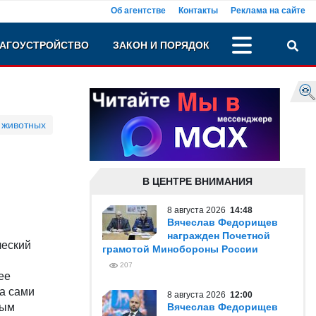
Об агентстве
Контакты
Реклама на сайте
АГОУСТРОЙСТВО
ЗАКОН И ПОРЯДОК
 животных
В ЦЕНТРЕ ВНИМАНИЯ
8 августа 2026
14:48
Вячеслав Федорищев
награжден Почетной
ческий
грамотой Минобороны России
207
ее
 а сами
8 августа 2026
12:00
ным
Вячеслав Федорищев