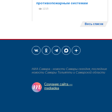
противопожарным системам
1215
Весь список
НИА Самара - новости Самары сегодня, последние
новости Самары Тольятти и Самарской области
Создание сайта —
mediaidea