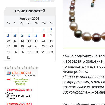
АРХИВ НОВОСТЕЙ
Август
2026
Пн
Вт
Ср
Чт
Пт
Сб
Вс
1
2
3
4
5
6
7
8
9
10
11
12
13
14
15
16
17
18
19
20
21
22
23
24
25
26
27
28
29
30
важно подходить не толь
31
и возраста. Украшение,
неподходящим для повсе
жизни ребенка.
«Главное правило перв
комфортными, и только
поэтому важно, чтобы 
дискомфорта»,
– отмеч
Ключевой параметр при