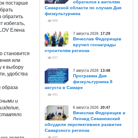
обратился к жителям
ок постарше
Самарской области по случаю Дня
ыбрать
физкультурника
о обратить
866
т избегать,
OLOV Елена
7 августа 2026
17:29
Вячеслав Федорищев
вручил госнаграды
строителям региона
о становится
837
дения или
у к выбору
7 августа 2026
13:48
ти, удобства
Программа Дня
физкультурника 8
и образа
августа в Самаре
691
сными и
изделие,
6 августа 2026
20:47
Вячеслав Федорищев и
оставляло
Леонид Симановский
обсудили перспективное развитие
Самарского региона
нее золото
945