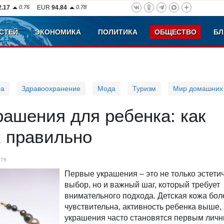
2.17
0.76
EUR
94.84
0.78
СТЕЙ
ЭКОНОМИКА
ПОЛИТИКА
ОБЩЕСТВО
БЛ
ра
Здравоохранение
Мода
Туризм
Мир домашних
ашения для ребенка: как
х правильно
675
Первые украшения – это не только эстети
выбор, но и важный шаг, который требует
внимательного подхода. Детская кожа бол
чувствительна, активность ребенка выше,
украшения часто становятся первым лич