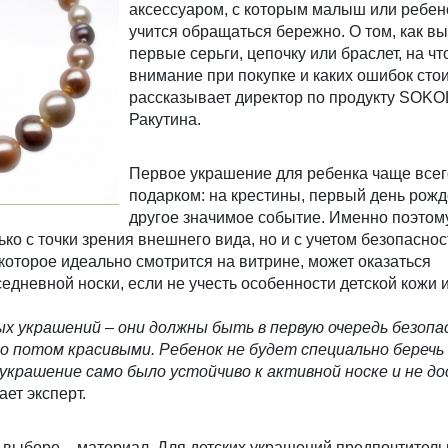
аксессуаром, с которым малыш или ребен
учится обращаться бережно. О том, как в
первые серьги, цепочку или браслет, на чт
внимание при покупке и каких ошибок стои
рассказывает директор по продукту SOK
Ракутина.
Первое украшение для ребенка чаще всег
подарком: на крестины, первый день рож
другое значимое событие. Именно поэтом
ко с точки зрения внешнего вида, но и с учетом безопаснос
 которое идеально смотрится на витрине, может оказаться
дневной носки, если не учесть особенности детской кожи 
ых украшений – они должны быть в первую очередь безопа
 потом красивыми. Ребенок не будет специально беречь 
украшение само было устойчиво к активной носке и не д
ает эксперт.
 выборе – материал. Для детских украшений предпочтитель