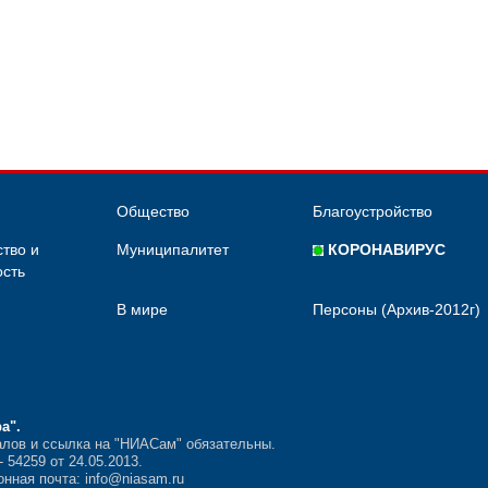
Общество
Благоустройство
тво и
Муниципалитет
КОРОНАВИРУС
сть
В мире
Персоны (Архив-2012г)
ра"
.
лов и ссылка на "НИАСам" обязательны.
54259 от 24.05.2013.
нная почта: info@niasam.ru