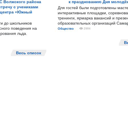
С Волжского района
к празднованию Дня молодё
тречу с учениками
Для гостей были подготовлены масте
 центра «Южный
интерактивные площадки, соревнова
тренинги, ярмарка вакансий и презе
ти до школьников
образовательных организаций Сама
сного поведения на
Общество
2984
рования льда.
В
Весь список