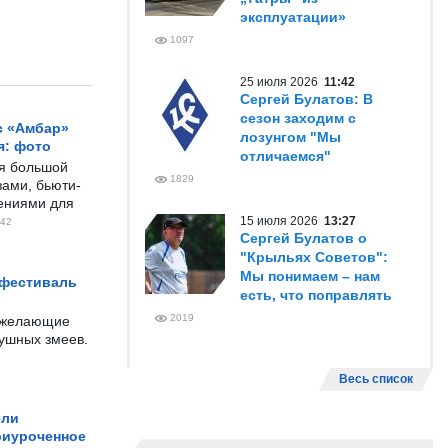
эксплуатации»
1097
25 июля 2026
11:42
Сергей Булатов: В
сезон заходим с
с «Амбар»
лозунгом "Мы
я: фото
отличаемся"
ся большой
1829
ами, бьюти-
чениями для
15 июля 2026
13:27
42
Сергей Булатов о
"Крыльях Советов":
Мы понимаем – нам
 фестиваль
есть, что поправлять
2019
е желающие
душных змеев.
Весь список
ели
риуроченное