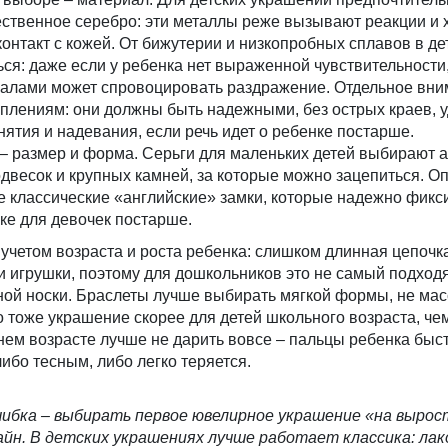
ественное серебро: эти металлы реже вызывают реакции и
онтакт с кожей. От бижутерии и низкопробных сплавов в де
ься: даже если у ребенка нет выраженной чувствительности
риалами может спровоцировать раздражение. Отдельное вни
еплениям: они должны быть надежными, без острых краев,
нятия и надевания, если речь идет о ребенке постарше.
– размер и форма. Серьги для маленьких детей выбирают а
одвесок и крупных камней, за которые можно зацепиться. 
е классические «английские» замки, которые надежно фикс
ке для девочек постарше.
учетом возраста и роста ребенка: слишком длинная цепочк
и игрушки, поэтому для дошкольников это не самый подхо
ной носки. Браслеты лучше выбирать мягкой формы, не мас
 тоже украшение скорее для детей школьного возраста, че
ем возрасте лучше не дарить вовсе – пальцы ребенка быстр
ибо тесным, либо легко теряется.
ибка – выбирать первое ювелирное украшение «на вырос
айн. В детских украшениях лучше работает классика: ла