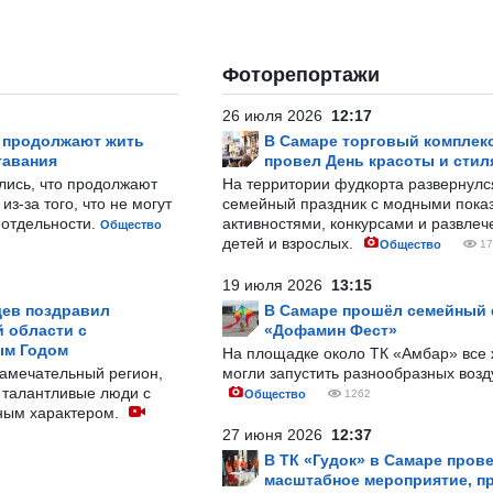
Фоторепортажи
26 июля 2026
12:17
р продолжают жить
В Самаре торговый комплек
тавания
провел День красоты и стил
лись, что продолжают
На территории фудкорта развернул
з-за того, что не могут
семейный праздник с модными показ
-отдельности.
активностями, конкурсами и развле
Общество
детей и взрослых.
Общество
17
19 июля 2026
13:15
ев поздравил
В Самаре прошёл семейный
 области с
«Дофамин Фест»
ым Годом
На площадке около ТК «Амбар» вс
замечательный регион,
могли запустить разнообразных воз
 талантливые люди с
Общество
1262
ным характером.
27 июня 2026
12:37
В ТК «Гудок» в Самаре пров
масштабное мероприятие, п