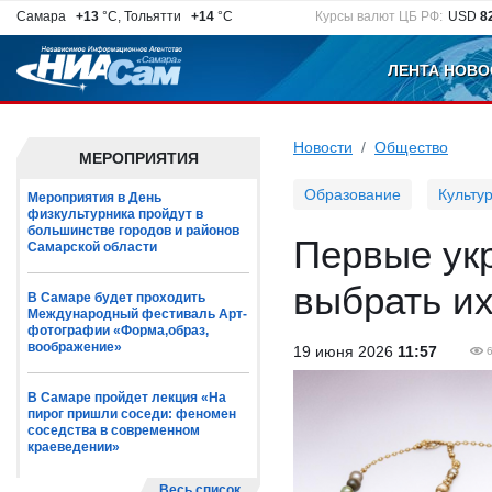
Самара
+13
°C, Тольятти
+14
°C
Курсы валют ЦБ РФ:
USD
8
ЛЕНТА НОВО
Новости
Общество
МЕРОПРИЯТИЯ
Образование
Культу
Мероприятия в День
физкультурника пройдут в
большинстве городов и районов
Первые укр
Самарской области
выбрать и
В Самаре будет проходить
Международный фестиваль Арт-
фотографии «Форма,образ,
воображение»
19 июня 2026
11:57
В Самаре пройдет лекция «На
пирог пришли соседи: феномен
соседства в современном
краеведении»
Весь список