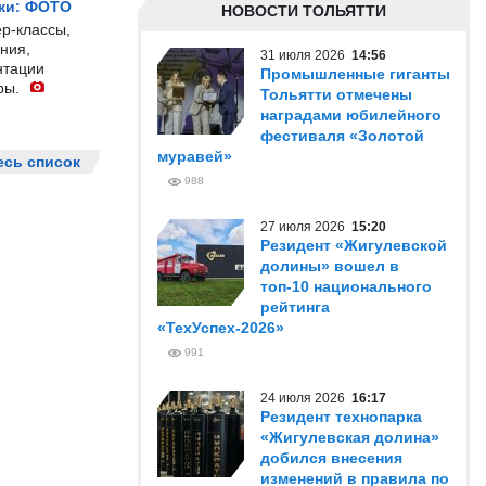
жи: ФОТО
НОВОСТИ ТОЛЬЯТТИ
р-классы,
ния,
31 июля 2026
14:56
нтации
Промышленные гиганты
ры.
Тольятти отмечены
наградами юбилейного
фестиваля «Золотой
муравей»
есь список
988
27 июля 2026
15:20
Резидент «Жигулевской
долины» вошел в
топ-10 национального
рейтинга
«ТехУспех-2026»
991
24 июля 2026
16:17
Резидент технопарка
«Жигулевская долина»
добился внесения
изменений в правила по