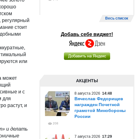
 хорошо
тском
Весь список
, регулярный
мание стоит
 удобными
Добавь себе виджет!
ккуратные,
Оптимальный
ируются или
а может
АКЦЕНТЫ
дящий
сивные и с
8 августа 2026
14:48
м для
Вячеслав Федорищев
награжден Почетной
о растут, и
грамотой Минобороны
России
208
т» и делать
коничные
7 августа 2026
17:29