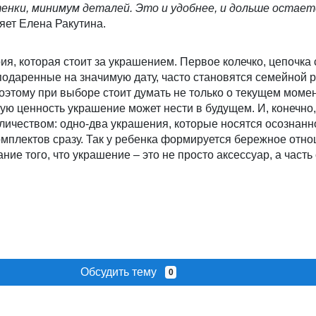
нки, минимум деталей. Это и удобнее, и дольше остает
яет Елена Ракутина.
ия, которая стоит за украшением. Первое колечко, цепочка 
подаренные на значимую дату, часто становятся семейной 
оэтому при выборе стоит думать не только о текущем момент
ую ценность украшение может нести в будущем. И, конечно,
личеством: одно-два украшения, которые носятся осознанн
омплектов сразу. Так у ребенка формируется бережное отно
ие того, что украшение – это не просто аксессуар, а част
Обсудить тему
0