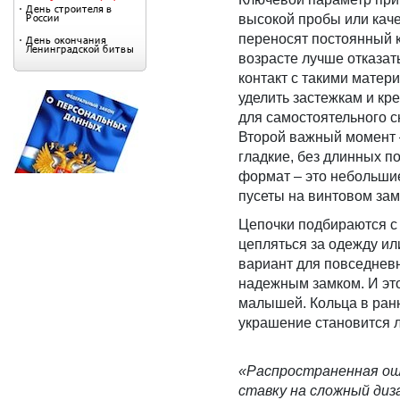
высокой пробы или кач
переносят постоянный к
возрасте лучше отказат
контакт с такими мате
уделить застежкам и кр
для самостоятельного с
Второй важный момент 
гладкие, без длинных п
формат – это небольши
пусеты на винтовом зам
Цепочки подбираются с 
цепляться за одежду ил
вариант для повседнев
надежным замком. И это
малышей. Кольца в ранн
украшение становится л
«Распространенная ош
ставку на сложный диз