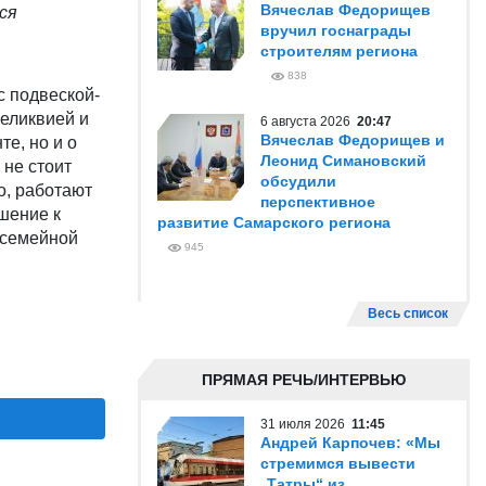
Вячеслав Федорищев
ся
вручил госнаграды
строителям региона
838
с подвеской-
реликвией и
6 августа 2026
20:47
Вячеслав Федорищев и
е, но и о
Леонид Симановский
 не стоит
обсудили
о, работают
перспективное
шение к
развитие Самарского региона
ь семейной
945
Весь список
ПРЯМАЯ РЕЧЬ/ИНТЕРВЬЮ
31 июля 2026
11:45
Андрей Карпочев: «Мы
стремимся вывести
„Татры“ из