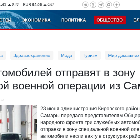
1.41
0.48
EUR
94.06
0.87
СТЕЙ
ЭКОНОМИКА
ПОЛИТИКА
ОБЩЕСТВО
БЛ
ра
Здравоохранение
Мода
Туризм
Мир домашних
омобилей отправят в зону
ой военной операции из С
723
23 июня администрация Кировского район
Самары передала представителям Общер
народного фронта три служебных автомо
отправки в зону специальной военной опе
автомобили несли вахту в структурах рай