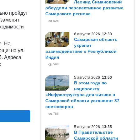
Леонид Симановский
обсудили перспективное развитие
ьно пройдут
Самарского региона
 заменят
626
бходимости
6 августа 2026
12:39
Самарская область
е. На
укрепит
щи: на ул.
взаимодействие с Республикой
5. Адреса
Индия
х
598
5 августа 2026
13:50
В этом году по
нацпроекту
«Инфраструктура для жизни» в
Самарской области установят 37
светофоров
788
5 августа 2026
13:35
В Правительстве
Самарской области