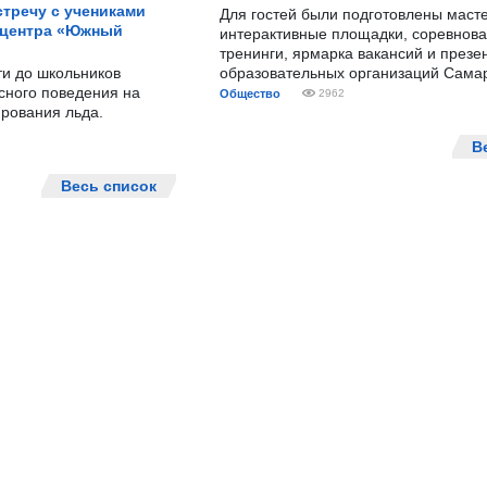
тречу с учениками
Для гостей были подготовлены масте
 центра «Южный
интерактивные площадки, соревнова
тренинги, ярмарка вакансий и презе
ти до школьников
образовательных организаций Сама
сного поведения на
Общество
2962
рования льда.
В
Весь список