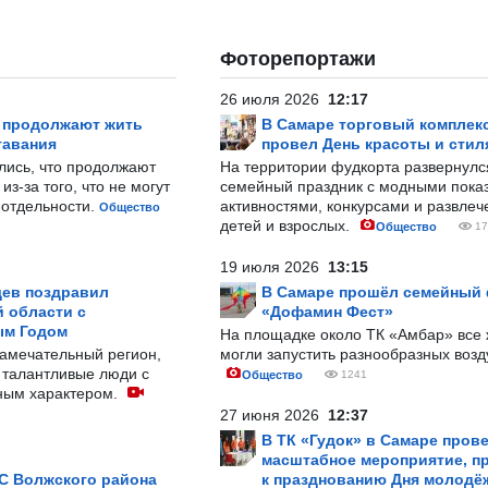
Фоторепортажи
26 июля 2026
12:17
р продолжают жить
В Самаре торговый комплек
тавания
провел День красоты и стил
лись, что продолжают
На территории фудкорта развернул
з-за того, что не могут
семейный праздник с модными показ
-отдельности.
активностями, конкурсами и развле
Общество
детей и взрослых.
Общество
17
19 июля 2026
13:15
ев поздравил
В Самаре прошёл семейный
 области с
«Дофамин Фест»
ым Годом
На площадке около ТК «Амбар» вс
замечательный регион,
могли запустить разнообразных воз
 талантливые люди с
Общество
1241
ным характером.
27 июня 2026
12:37
В ТК «Гудок» в Самаре пров
масштабное мероприятие, п
С Волжского района
к празднованию Дня молодё