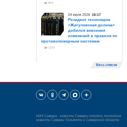
963
24 июля 2026
16:17
Резидент технопарка
«Жигулевская долина»
добился внесения
изменений в правила по
противопожарным системам
1202
Весь список
НИА Самара - новости Самары сегодня, последние
новости Самары Тольятти и Самарской области