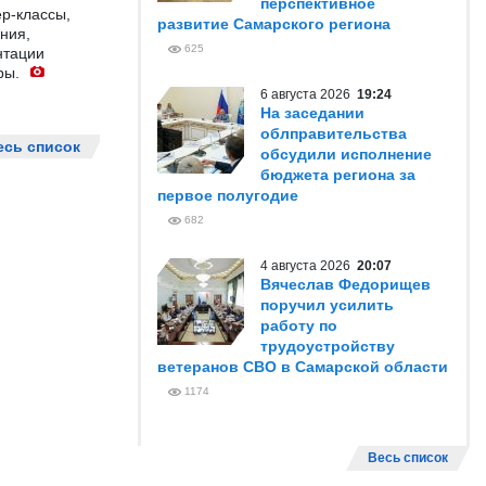
перспективное
р-классы,
развитие Самарского региона
ния,
625
нтации
ры.
6 августа 2026
19:24
На заседании
облправительства
есь список
обсудили исполнение
бюджета региона за
первое полугодие
682
4 августа 2026
20:07
Вячеслав Федорищев
поручил усилить
работу по
трудоустройству
ветеранов СВО в Самарской области
1174
Весь список