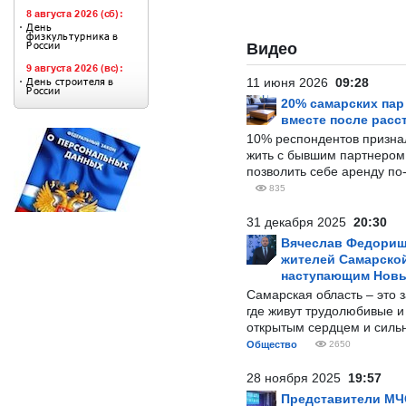
Видео
11 июня 2026
09:28
20% самарских па
вместе после расс
10% респондентов призна
жить с бывшим партнером и
позволить себе аренду по
835
31 декабря 2025
20:30
Вячеслав Федорищ
жителей Самарской
наступающим Нов
Самарская область – это 
где живут трудолюбивые и
открытым сердцем и силь
Общество
2650
28 ноября 2025
19:57
Представители МЧ