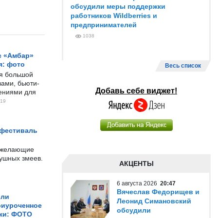
обсудили меры поддержки
работников Wildberries и
предпринимателей
1038
с «Амбар»
я: фото
Весь список
ся большой
ами, бьюти-
Добавь себе виджет!
чениями для
19
 фестиваль
е желающие
душных змеев.
АКЦЕНТЫ
6 августа 2026
20:47
Вячеслав Федорищев и
ели
Леонид Симановский
риуроченное
обсудили
жи: ФОТО