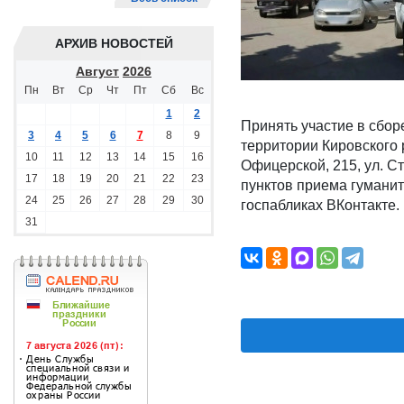
АРХИВ НОВОСТЕЙ
Август
2026
Пн
Вт
Ср
Чт
Пт
Сб
Вс
1
2
Принять участие в сбор
3
4
5
6
7
8
9
территории Кировского 
10
11
12
13
14
15
16
Офицерской, 215, ул. Ст
17
18
19
20
21
22
23
пунктов приема гумани
24
25
26
27
28
29
30
госпабликах ВКонтакте.
31