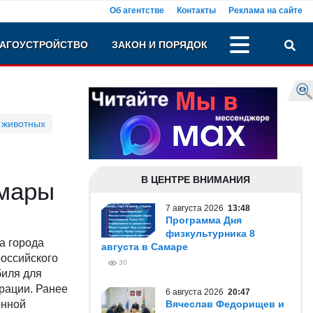
Об агентстве
Контакты
Реклама на сайте
АГОУСТРОЙСТВО
ЗАКОН И ПОРЯДОК
 животных
В ЦЕНТРЕ ВНИМАНИЯ
амары
7 августа 2026
13:48
Программа Дня
физкультурника 8
а города
августа в Самаре
оссийского
30
биля для
рации. Ранее
6 августа 2026
20:47
онной
Вячеслав Федорищев и