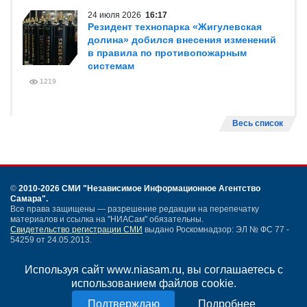
24 июля 2026
16:17
Резидент технопарка «Жигулевская
долина» добился внесения изменений
в правила по противопожарным
системам
1219
Весь список
©
2010-2026 СМИ
"Независимое Информационное Агентство
Самара"
.
Все права защищены — разрешение редакции на перепечатку
материалов и ссылка на "НИАСам" обязательны.
Свидетельство регистрации СМИ
выдано Роскомнадзор: ЭЛ № ФС 77 -
54259 от 24.05.2013.
Учредитель ООО "НИАСам".
Тел. редакции
+7 (846) 990-91-71.
Электронная почта: info@niasam.ru
Используя сайт www.niasam.ru, вы соглашаетесь с
Написать письмо
использованием файлов cookie.
Карта сайта
Подробнее