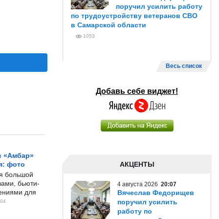
поручил усилить работу
по трудоустройству ветеранов СВО
в Самарской области
1053
Весь список
Добавь себе виджет!
с «Амбар»
я: фото
АКЦЕНТЫ
ся большой
ами, бьюти-
4 августа 2026
20:07
чениями для
Вячеслав Федорищев
поручил усилить
04
работу по