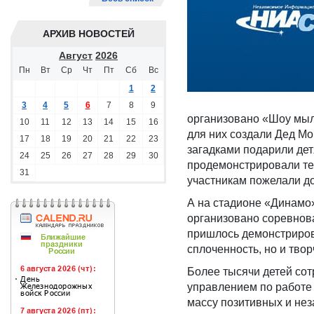
АРХИВ НОВОСТЕЙ
Август
2026
Пн
Вт
Ср
Чт
Пт
Сб
Вс
1
2
3
4
5
6
7
8
9
организовано «Шоу мыл
10
11
12
13
14
15
16
для них создали Дед Мо
17
18
19
20
21
22
23
загадками подарили дет
24
25
26
27
28
29
30
продемонстрировали те
31
участникам пожелали до
А на стадионе «Динамо»
организовано соревнова
пришлось демонстрироват
сплоченность, но и тво
Более тысячи детей со
управлением по работе
массу позитивных и не