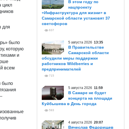
В этом году по
н цикл
нацпроекту
дников
«Инфраструктура для жизни» в
Самарской области установят 37
светофоров
ы для
637
брь» было
5 августа 2026
13:35
В Правительстве
у, которую
Самарской области
стихами и
обсудили меры поддержки
арше
работников Wildberries и
й всем
предпринимателей
715
и было
5 августа 2026
11:59
тязания
В Самаре не будет
 –
концерта на площади
Куйбышева в День города
593
низованные
получив
4 августа 2026
20:07
Вячеслав Федорищев