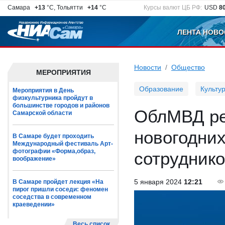
Самара
+13
°C, Тольятти
+14
°C
Курсы валют ЦБ РФ:
USD
8
ЛЕНТА НОВО
Новости
Общество
МЕРОПРИЯТИЯ
Образование
Культу
Мероприятия в День
физкультурника пройдут в
большинстве городов и районов
ОблМВД ре
Самарской области
новогодних
В Самаре будет проходить
Международный фестиваль Арт-
фотографии «Форма,образ,
сотруднико
воображение»
5 января 2024
12:21
В Самаре пройдет лекция «На
пирог пришли соседи: феномен
соседства в современном
краеведении»
Весь список