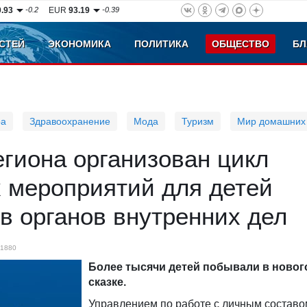
0.93
-0.2
EUR
93.19
-0.39
СТЕЙ
ЭКОНОМИКА
ПОЛИТИКА
ОБЩЕСТВО
БЛ
ра
Здравоохранение
Мода
Туризм
Мир домашних
гиона организован цикл
 мероприятий для детей
в органов внутренних дел
1880
Более тысячи детей побывали в новог
сказке.
Управлением по работе с личным состав