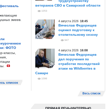
трудоустройству
ветеранов СВО в Самарской области
 фестиваль
1053
е желающие
душных змеев.
4 августа 2026
18:45
Вячеслав Федорищев
оценил подготовку к
отопительному сезону
ели
947
риуроченное
жи: ФОТО
4 августа 2026
16:08
р-классы,
Вячеслав Федорищев
ния,
дал поручения по
нтации
отработке последствий
ры.
атаки на Wildberries в
Самаре
1096
есь список
Весь список
ПРЯМАЯ РЕЧЬ/ИНТЕРВЬЮ