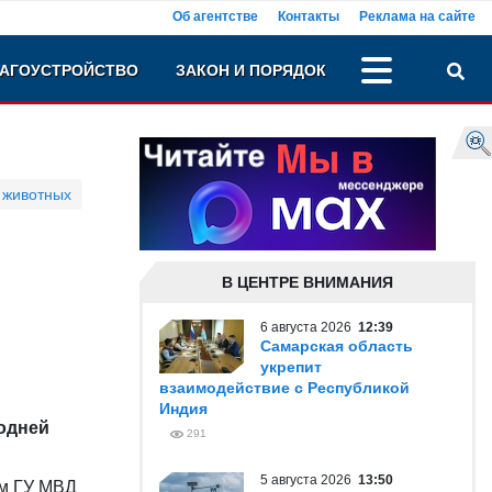
Об агентстве
Контакты
Реклама на сайте
АГОУСТРОЙСТВО
ЗАКОН И ПОРЯДОК
 животных
В ЦЕНТРЕ ВНИМАНИЯ
6 августа 2026
12:39
Самарская область
укрепит
взаимодействие с Республикой
Индия
одней
291
5 августа 2026
13:50
ом ГУ МВД