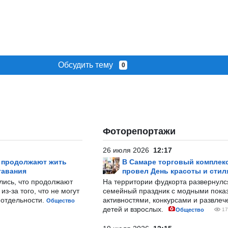
Обсудить тему
0
Фоторепортажи
26 июля 2026
12:17
р продолжают жить
В Самаре торговый комплек
тавания
провел День красоты и стил
лись, что продолжают
На территории фудкорта развернул
з-за того, что не могут
семейный праздник с модными показ
-отдельности.
активностями, конкурсами и развле
Общество
детей и взрослых.
Общество
17