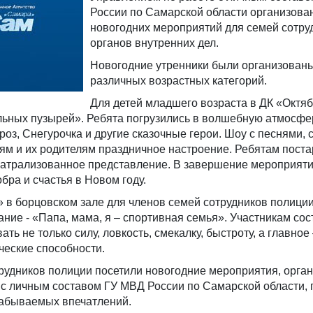
России по Самарской области организова
новогодних мероприятий для семей сотру
органов внутренних дел.
Новогодние утренники были организован
различных возрастных категорий.
Для детей младшего возраста в ДК «Октя
ьных пузырей». Ребята погрузились в волшебную атмосфер
роз, Снегурочка и другие сказочные герои. Шоу с песнями, 
ям и их родителям праздничное настроение. Ребятам пост
атрализованное представление. В завершение мероприяти
бра и счастья в Новом году.
 в борцовском зале для членов семей сотрудников полици
ние - «Папа, мама, я – спортивная семья». Участникам сос
ь не только силу, ловкость, смекалку, быстроту, а главное
рческие способности.
трудников полиции посетили новогодние мероприятия, орга
 с личным составом ГУ МВД России по Самарской области, 
забываемых впечатлений.