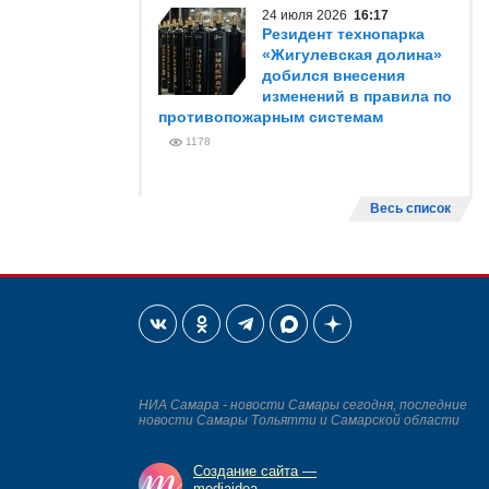
24 июля 2026
16:17
Резидент технопарка
«Жигулевская долина»
добился внесения
изменений в правила по
противопожарным системам
1178
Весь список
НИА Самара - новости Самары сегодня, последние
новости Самары Тольятти и Самарской области
Создание сайта —
mediaidea