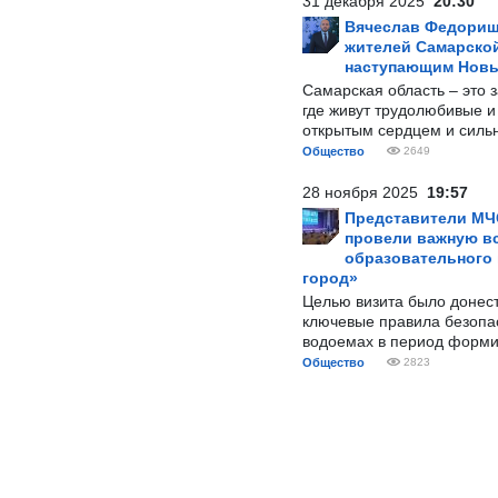
31 декабря 2025
20:30
Вячеслав Федорищ
жителей Самарской
наступающим Нов
Самарская область – это 
где живут трудолюбивые и
открытым сердцем и силь
Общество
2649
28 ноября 2025
19:57
Представители МЧ
провели важную вс
образовательного
город»
Целью визита было донес
ключевые правила безопа
водоемах в период форми
Общество
2823