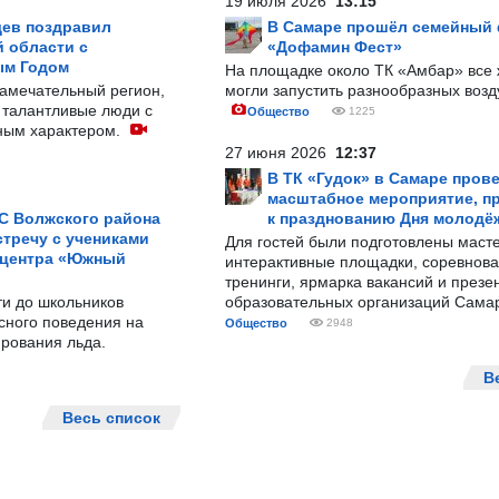
19 июля 2026
13:15
ев поздравил
В Самаре прошёл семейный
 области с
«Дофамин Фест»
ым Годом
На площадке около ТК «Амбар» вс
замечательный регион,
могли запустить разнообразных воз
 талантливые люди с
Общество
1225
ным характером.
27 июня 2026
12:37
В ТК «Гудок» в Самаре пров
масштабное мероприятие, п
С Волжского района
к празднованию Дня молодё
тречу с учениками
Для гостей были подготовлены масте
 центра «Южный
интерактивные площадки, соревнова
тренинги, ярмарка вакансий и презе
ти до школьников
образовательных организаций Сама
сного поведения на
Общество
2948
рования льда.
В
Весь список