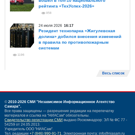
вошел в топ-10 национального
рейтинга «ТехУспех-2026»
958
24 июля 2026
16:17
Резидент технопарка «Жигулевская
долина» добился внесения изменений
в правила по противопожарным
системам
1196
Весь список
©
2010-2026 СМИ
"Независимое Информационное Агентство
Самара"
.
Все права защищены — разрешение редакции на перепечатку
материалов и ссылка на "НИАСам" обязательны.
Свидетельство регистрации СМИ
выдано Роскомнадзор: ЭЛ № ФС 77 -
54259 от 24.05.2013.
Учредитель ООО "НИАСам".
Тел. редакции
+7 (846) 990-91-71.
Электронная почта: info@niasam.ru