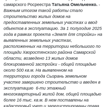
самарского Росреестра
Татьяна Омельченко.
-
Важным итогом такой работы стало
строительство жилых домов на
предоставленных земельных участках
и ввод
объектов в эксплуатацию.
За 1 полугодие 2025
года
в рамках проекта
«Земля для стройки»
н
а
выявленных
земельных участках
,
расположенных на
территории небольшого по
площади
Хворостянского
района Самарской
области,
возведено 13 жилых домов
блокированной застройки - общей площадью
около 500 кв.м.
На выявленном на
территории
города
Сызрань
земельном
участке завершено строительство и введен в
эксплуатацию
6-ти этажный
многоквартирный жилой дом, общей площадью
более 16 тыс. кв.м.
В нем
поставлены
на
кадастровый учет и зарегистрированы права