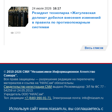
24 июля 2026
16:17
Резидент технопарка «Жигулевская
долина» добился внесения изменений
в правила по противопожарным
системам
1203
Весь список
©
2010-2026 СМИ
"Независимое Информационное Агентство
Самара"
.
Все права защищены — разрешение редакции на перепечатку
материалов и ссылка на "НИАСам" обязательны.
Свидетельство регистрации СМИ
выдано Роскомнадзор: ЭЛ № ФС 77 -
54259 от 24.05.2013.
Учредитель ООО "НИАСам".
Тел. редакции
+7 (846) 990-91-71.
Электронная почта: info@niasam.ru
Написать письмо
Используя сайт www.niasam.ru, вы соглашаетесь с
Карта сайта