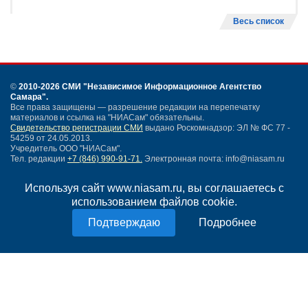
Весь список
©
2010-2026 СМИ
"Независимое Информационное Агентство
Самара"
.
Все права защищены — разрешение редакции на перепечатку
материалов и ссылка на "НИАСам" обязательны.
Свидетельство регистрации СМИ
выдано Роскомнадзор: ЭЛ № ФС 77 -
54259 от 24.05.2013.
Учредитель ООО "НИАСам".
Тел. редакции
+7 (846) 990-91-71.
Электронная почта: info@niasam.ru
Написать письмо
Используя сайт www.niasam.ru, вы соглашаетесь с
Карта сайта
использованием файлов cookie.
Нашли ошибку?
Политика конфиденциальности
Подробнее
Согласие на обработку персональных данных
18+