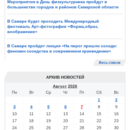
Мероприятия в День физкультурника пройдут в
большинстве городов и районов Самарской области
В Самаре будет проходить Международный
фестиваль Арт-фотографии «Форма,образ,
воображение»
В Самаре пройдет лекция «На пирог пришли соседи:
феномен соседства в современном краеведении»
Весь список
АРХИВ НОВОСТЕЙ
Август
2026
Пн
Вт
Ср
Чт
Пт
Сб
Вс
1
2
3
4
5
6
7
8
9
10
11
12
13
14
15
16
17
18
19
20
21
22
23
24
25
26
27
28
29
30