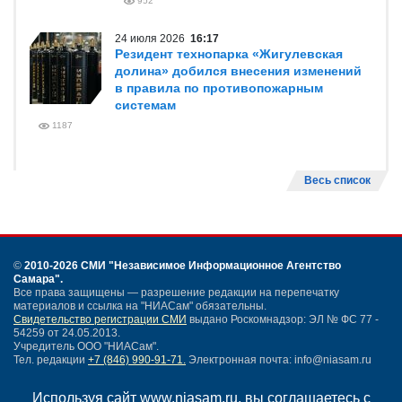
952
24 июля 2026
16:17
Резидент технопарка «Жигулевская
долина» добился внесения изменений
в правила по противопожарным
системам
1187
Весь список
©
2010-2026 СМИ
"Независимое Информационное Агентство
Самара"
.
Все права защищены — разрешение редакции на перепечатку
материалов и ссылка на "НИАСам" обязательны.
Свидетельство регистрации СМИ
выдано Роскомнадзор: ЭЛ № ФС 77 -
54259 от 24.05.2013.
Учредитель ООО "НИАСам".
Тел. редакции
+7 (846) 990-91-71.
Электронная почта: info@niasam.ru
Написать письмо
Используя сайт www.niasam.ru, вы соглашаетесь с