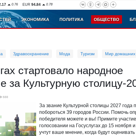
2.17
0.76
EUR
94.84
0.78
СТЕЙ
ЭКОНОМИКА
ПОЛИТИКА
ОБЩЕСТВО
БЛ
ра
Здравоохранение
Мода
Туризм
Мир домашних
гах стартовало народное
е за Культурную столицу-2
688
За звание Культурной столицы 2027 года 
побороться 39 городов России. Помочь оп
победителя можете и вы! Примите участи
голосовании на Госуслугах до 15 ноября и
учтут ваше мнение, когда будут оценивать