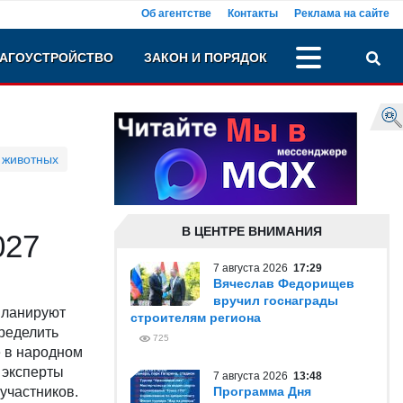
Об агентстве
Контакты
Реклама на сайте
АГОУСТРОЙСТВО
ЗАКОН И ПОРЯДОК
 животных
В ЦЕНТРЕ ВНИМАНИЯ
027
7 августа 2026
17:29
Вячеслав Федорищев
вручил госнаграды
планируют
строителям региона
ределить
725
е в народном
 эксперты
7 августа 2026
13:48
 участников.
Программа Дня