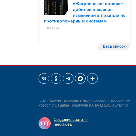
«Жигулевская долина»
добился внесения
изменений в правила по
противопожарным системам
1214
Весь список
НИА Самара - новости Самары сегодня, последние
новости Самары Тольятти и Самарской области
Создание сайта —
mediaidea