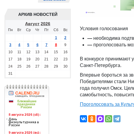
АРХИВ НОВОСТЕЙ
Август
2026
Условия голосования
Пн
Вт
Ср
Чт
Пт
Сб
Вс
1
2
—
необходима подтв
—
проголосовать мо
3
4
5
6
7
8
9
10
11
12
13
14
15
16
В конкурсе принимают у
17
18
19
20
21
22
23
Санкт-Петербурга.
24
25
26
27
28
29
30
31
Впервые бороться за зв
Победителями стали Ниж
года получил Омск. Цел
самобытность, повысить
Проголосовать за Культ