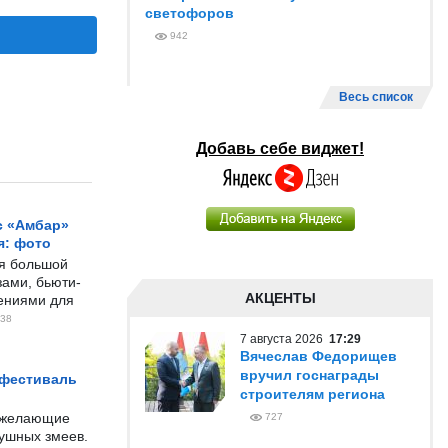
светофоров
942
Весь список
Добавь себе виджет!
с «Амбар»
я: фото
ся большой
ами, бьюти-
АКЦЕНТЫ
чениями для
38
7 августа 2026
17:29
Вячеслав Федорищев
вручил госнаграды
 фестиваль
строителям региона
е желающие
727
душных змеев.