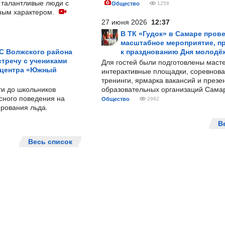
 талантливые люди с
Общество
1258
ным характером.
27 июня 2026
12:37
В ТК «Гудок» в Самаре пров
масштабное мероприятие, п
С Волжского района
к празднованию Дня молодё
тречу с учениками
Для гостей были подготовлены масте
 центра «Южный
интерактивные площадки, соревнова
тренинги, ярмарка вакансий и презе
ти до школьников
образовательных организаций Сама
сного поведения на
Общество
2982
рования льда.
В
Весь список