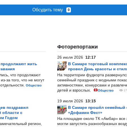
Обсудить тему
0
Фоторепортажи
26 июля 2026
12:17
р продолжают жить
В Самаре торговый комплек
тавания
провел День красоты и стил
лись, что продолжают
На территории фудкорта развернул
з-за того, что не могут
семейный праздник с модными показ
-отдельности.
активностями, конкурсами и развле
Общество
детей и взрослых.
Общество
17
19 июля 2026
13:15
ев поздравил
В Самаре прошёл семейный
 области с
«Дофамин Фест»
ым Годом
На площадке около ТК «Амбар» вс
замечательный регион,
могли запустить разнообразных воз