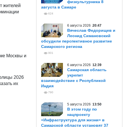
физкультурника 8
т жителей
августа в Самаре
номинации
624
6 августа 2026
20:47
Вячеслав Федорищев и
Леонид Симановский
обсудили перспективное развитие
Самарского региона
901
оме Москвы и
6 августа 2026
12:39
Самарская область
укрепит
толицы 2026
взаимодействие с Республикой
казать их
Индия
790
5 августа 2026
13:50
В этом году по
нацпроекту
«Инфраструктура для жизни» в
Самарской области установят 37