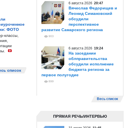
6 августа 2026
20:47
Вячеслав Федорищев и
Леонид Симановский
обсудили
ели
риуроченное
перспективное
жи: ФОТО
развитие Самарского региона
р-классы,
903
ния,
нтации
6 августа 2026
19:24
ры.
На заседании
облправительства
обсудили исполнение
бюджета региона за
есь список
первое полугодие
899
Весь список
ПРЯМАЯ РЕЧЬ/ИНТЕРВЬЮ