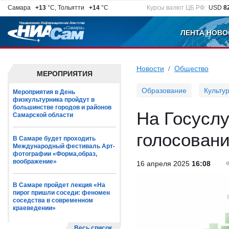
Самара
+13
°C, Тольятти
+14
°C
Курсы валют ЦБ РФ:
USD
8
ЛЕНТА НОВО
Новости
Общество
МЕРОПРИЯТИЯ
Образование
Культу
Мероприятия в День
физкультурника пройдут в
большинстве городов и районов
На Госуслу
Самарской области
голосовани
В Самаре будет проходить
Международный фестиваль Арт-
фотографии «Форма,образ,
воображение»
16 апреля 2025
16:08
В Самаре пройдет лекция «На
пирог пришли соседи: феномен
соседства в современном
краеведении»
Весь список