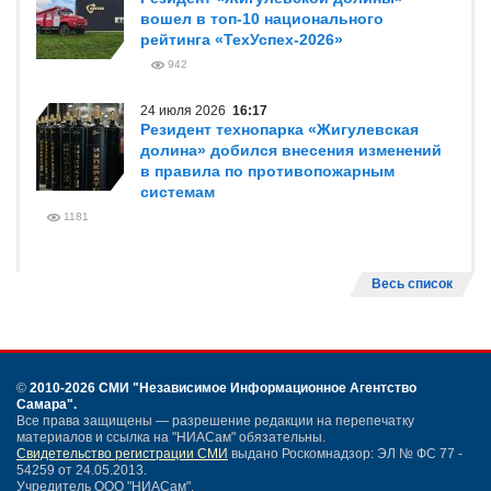
вошел в топ-10 национального
рейтинга «ТехУспех-2026»
942
24 июля 2026
16:17
Резидент технопарка «Жигулевская
долина» добился внесения изменений
в правила по противопожарным
системам
1181
Весь список
©
2010-2026 СМИ
"Независимое Информационное Агентство
Самара"
.
Все права защищены — разрешение редакции на перепечатку
материалов и ссылка на "НИАСам" обязательны.
Свидетельство регистрации СМИ
выдано Роскомнадзор: ЭЛ № ФС 77 -
54259 от 24.05.2013.
Учредитель ООО "НИАСам".