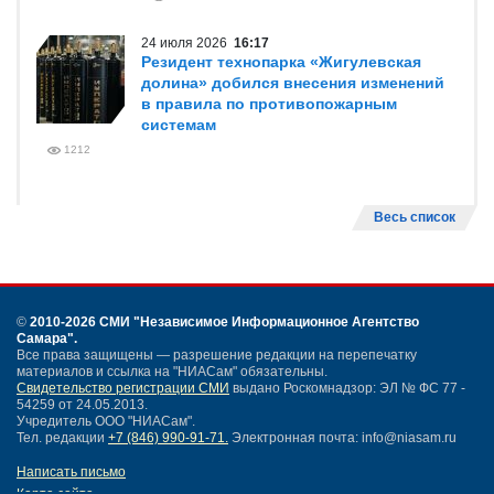
24 июля 2026
16:17
Резидент технопарка «Жигулевская
долина» добился внесения изменений
в правила по противопожарным
системам
1212
Весь список
©
2010-2026 СМИ
"Независимое Информационное Агентство
Самара"
.
Все права защищены — разрешение редакции на перепечатку
материалов и ссылка на "НИАСам" обязательны.
Свидетельство регистрации СМИ
выдано Роскомнадзор: ЭЛ № ФС 77 -
54259 от 24.05.2013.
Учредитель ООО "НИАСам".
Тел. редакции
+7 (846) 990-91-71.
Электронная почта: info@niasam.ru
Написать письмо