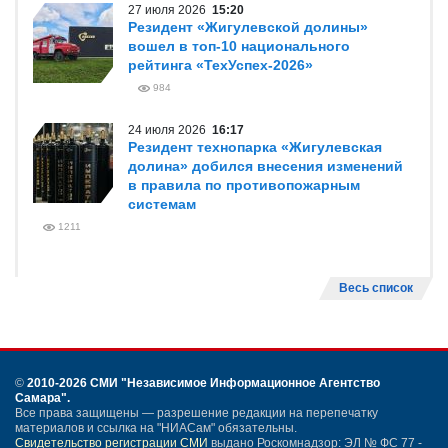
27 июля 2026
15:20
Резидент «Жигулевской долины»
вошел в топ-10 национального
рейтинга «ТехУспех-2026»
984
24 июля 2026
16:17
Резидент технопарка «Жигулевская
долина» добился внесения изменений
в правила по противопожарным
системам
1211
Весь список
©
2010-2026 СМИ
"Независимое Информационное Агентство
Самара"
.
Все права защищены — разрешение редакции на перепечатку
материалов и ссылка на "НИАСам" обязательны.
Свидетельство регистрации СМИ
выдано Роскомнадзор: ЭЛ № ФС 77 -