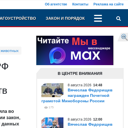
Об агентстве
Контакты
Реклама на сайте
АГОУСТРОЙСТВО
ЗАКОН И ПОРЯДОК
 животных
РФ
В ЦЕНТРЕ ВНИМАНИЯ
8 августа 2026
14:48
тв
Вячеслав Федорищев
награжден Почетной
грамотой Минобороны России
175
яла во
ии закон,
8 августа 2026
12:00
у данных
Вячеслав Федорищев