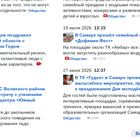
з-за того, что не могут
семейный праздник с модными показ
-отдельности.
активностями, конкурсами и развле
Общество
детей и взрослых.
Общество
17
19 июля 2026
13:15
ев поздравил
В Самаре прошёл семейный
 области с
«Дофамин Фест»
ым Годом
На площадке около ТК «Амбар» вс
замечательный регион,
могли запустить разнообразных воз
 талантливые люди с
Общество
1261
ным характером.
27 июня 2026
12:37
В ТК «Гудок» в Самаре пров
масштабное мероприятие, п
С Волжского района
к празднованию Дня молодё
тречу с учениками
Для гостей были подготовлены масте
 центра «Южный
интерактивные площадки, соревнова
тренинги, ярмарка вакансий и презе
ти до школьников
образовательных организаций Сама
сного поведения на
Общество
2984
рования льда.
В