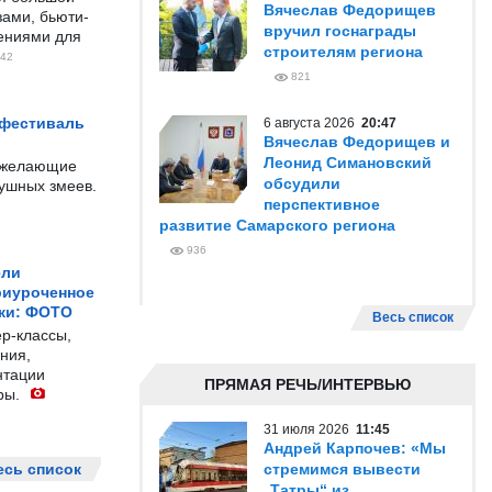
Вячеслав Федорищев
ами, бьюти-
вручил госнаграды
чениями для
строителям региона
42
821
 фестиваль
6 августа 2026
20:47
Вячеслав Федорищев и
Леонид Симановский
е желающие
обсудили
душных змеев.
перспективное
развитие Самарского региона
936
ели
риуроченное
жи: ФОТО
Весь список
р-классы,
ния,
нтации
ПРЯМАЯ РЕЧЬ/ИНТЕРВЬЮ
ры.
31 июля 2026
11:45
Андрей Карпочев: «Мы
есь список
стремимся вывести
„Татры“ из