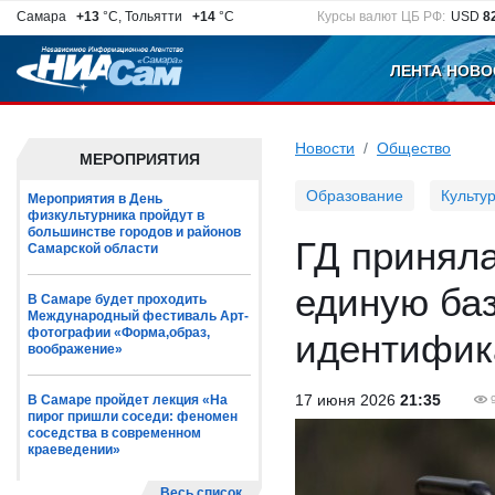
Самара
+13
°C, Тольятти
+14
°C
Курсы валют ЦБ РФ:
USD
8
ЛЕНТА НОВО
Новости
Общество
МЕРОПРИЯТИЯ
Образование
Культу
Мероприятия в День
физкультурника пройдут в
большинстве городов и районов
ГД приняла
Самарской области
единую ба
В Самаре будет проходить
Международный фестиваль Арт-
фотографии «Форма,образ,
идентифик
воображение»
17 июня 2026
21:35
В Самаре пройдет лекция «На
пирог пришли соседи: феномен
соседства в современном
краеведении»
Весь список