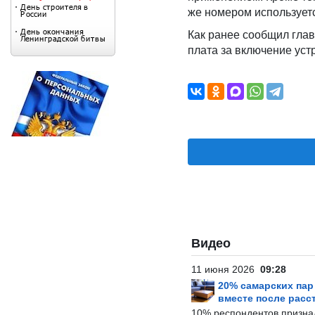
же номером используетс
Как ранее сообщил гла
плата за включение устр
Видео
11 июня 2026
09:28
20% самарских па
вместе после расс
10% респондентов призна