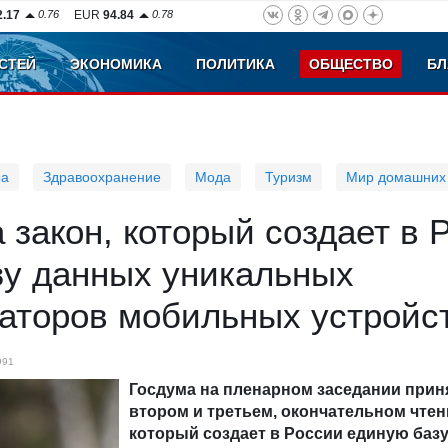
2.17
0.76
EUR
94.84
0.78
СТЕЙ
ЭКОНОМИКА
ПОЛИТИКА
ОБЩЕСТВО
БЛ
ра
Здравоохранение
Мода
Туризм
Мир домашних
 закон, который создает в 
зу данных уникальных
аторов мобильных устройс
991
Госдума на пленарном заседании прин
втором и третьем, окончательном чтен
который создает в России единую баз