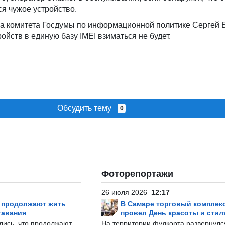
я чужое устройство.
ва комитета Госдумы по информационной политике Сергей 
ойств в единую базу IMEI взиматься не будет.
Обсудить тему
0
Фоторепортажи
26 июля 2026
12:17
р продолжают жить
В Самаре торговый комплек
тавания
провел День красоты и стил
лись, что продолжают
На территории фудкорта развернул