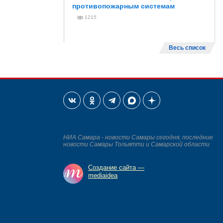
противопожарным системам
1215
Весь список
НИА Самара - новости Самары сегодня, последние
новости Самары Тольятти и Самарской области
Создание сайта —
mediaidea