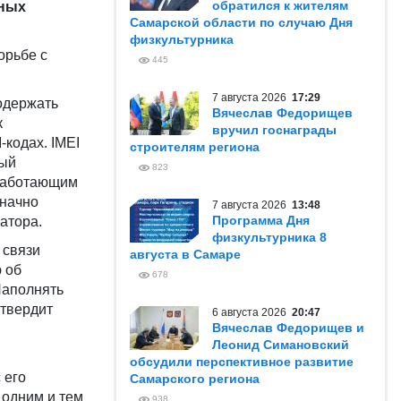
обратился к жителям
ных
Самарской области по случаю Дня
физкультурника
орьбе с
445
7 августа 2026
17:29
одержать
Вячеслав Федорищев
к
вручил госнаграды
-кодах. IMEI
строителям региона
рый
823
 работающим
значно
7 августа 2026
13:48
Программа Дня
атора.
физкультурника 8
 связи
августа в Самаре
 об
678
Наполнять
утвердит
6 августа 2026
20:47
Вячеслав Федорищев и
Леонид Симановский
обсудили перспективное развитие
 его
Самарского региона
 одним и тем
938