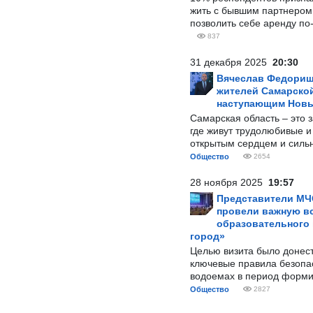
жить с бывшим партнером и
позволить себе аренду по
837
31 декабря 2025
20:30
Вячеслав Федорищ
жителей Самарской
наступающим Нов
Самарская область – это 
где живут трудолюбивые и
открытым сердцем и силь
Общество
2654
28 ноября 2025
19:57
Представители МЧ
провели важную вс
образовательного
город»
Целью визита было донес
ключевые правила безопа
водоемах в период форми
Общество
2827