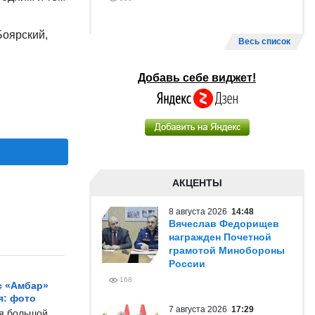
Боярский,
Весь список
Добавь себе виджет!
АКЦЕНТЫ
8 августа 2026
14:48
Вячеслав Федорищев
награжден Почетной
грамотой Минобороны
России
168
с «Амбар»
я: фото
7 августа 2026
17:29
ся большой