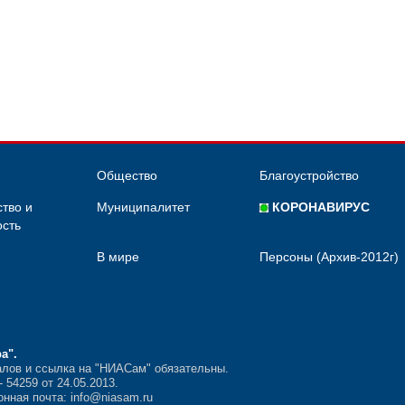
Общество
Благоустройство
тво и
Муниципалитет
КОРОНАВИРУС
сть
В мире
Персоны (Архив-2012г)
ра"
.
лов и ссылка на "НИАСам" обязательны.
54259 от 24.05.2013.
нная почта: info@niasam.ru