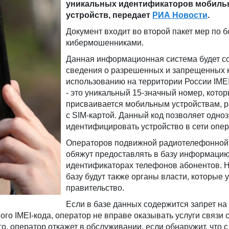
уникальных идентификаторов мобиль
устройств, передает
РИА Новости
.
Документ входит во второй пакет мер по б
кибермошенниками.
Данная информационная система будет с
сведения о разрешенных и запрещенных 
использованию на территории России IMEI
- это уникальный 15-значный номер, кото
присваивается мобильным устройствам,
с SIM-картой. Данный код позволяет одно
идентифицировать устройство в сети опер
Операторов подвижной радиотелефонной
обяжут предоставлять в базу информацию
идентификаторах телефонов абонентов. 
базу будут также органы власти, которые 
правительство.
Если в базе данных содержится запрет на
го IMEI-кода, оператор не вправе оказывать услуги связи с
о, оператор откажет в обслуживании, если обнаружит, что с