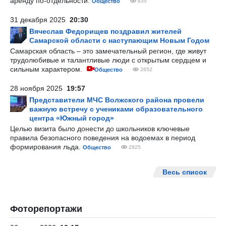
аренду по-отдельности.
Общество
835
31 декабря 2025
20:30
Вячеслав Федорищев поздравил жителей
Самарской области с наступающим Новым Годом
Самарская область – это замечательный регион, где живут
трудолюбивые и талантливые люди с открытым сердцем и
сильным характером.
Общество
2652
28 ноября 2025
19:57
Представители МЧС Волжского района провели
важную встречу с учениками образовательного
центра «Южный город»
Целью визита было донести до школьников ключевые
правила безопасного поведения на водоемах в период
формирования льда.
Общество
2825
Весь список
Фоторепортажи