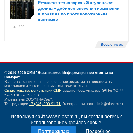
Резидент технопарка «Жигулевская
долина» добился внесения изменений
в правила по противопожарным
системам
1205
Весь список
©
2010-2026 СМИ
"Независимое Информационное Агентство
Самара"
.
Все права защищены — разрешение редакции на перепечатку
материалов и ссылка на "НИАСам" обязательны.
Свидетельство регистрации СМИ
выдано Роскомнадзор: ЭЛ № ФС 77 -
54259 от 24.05.2013.
Учредитель ООО "НИАСам".
Тел. редакции
+7 (846) 990-91-71.
Электронная почта: info@niasam.ru
Написать письмо
Используя сайт www.niasam.ru, вы соглашаетесь с
Карта сайта
использованием файлов cookie.
Нашли ошибку?
Политика конфиденциальности
Подробнее