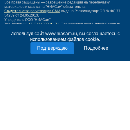
Все права защищены — разрешение редакции на перепечатку
материалов и ссылка на "НИАСам" обязательны.
Свидетельство регистрации СМИ
выдано Роскомнадзор: ЭЛ № ФС 77 -
54259 от 24.05.2013.
Учредитель ООО "НИАСам".
Тел. редакции
+7 (846) 990-91-71.
Электронная почта: info@niasam.ru
Написать письмо
Используя сайт www.niasam.ru, вы соглашаетесь с
Карта сайта
использованием файлов cookie.
Нашли ошибку?
Подробнее
Политика конфиденциальности
Согласие на обработку персональных данных
18+
НИА Самара - новости Самары сегодня, последние новости Самары
Тольятти и Самарской области
Создание сайта —
mediaidea