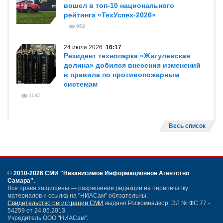
вошел в топ-10 национального
рейтинга «ТехУспех-2026»
952
24 июля 2026
16:17
Резидент технопарка «Жигулевская
долина» добился внесения изменений
в правила по противопожарным
системам
1187
Весь список
©
2010-2026 СМИ
"Независимое Информационное Агентство
Самара"
.
Все права защищены — разрешение редакции на перепечатку
материалов и ссылка на "НИАСам" обязательны.
Свидетельство регистрации СМИ
выдано Роскомнадзор: ЭЛ № ФС 77 -
54259 от 24.05.2013.
Учредитель ООО "НИАСам".