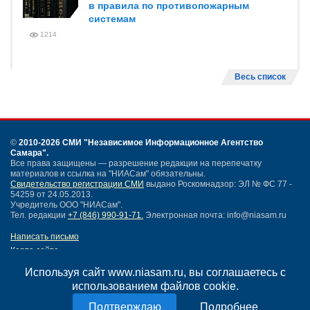
в правила по противопожарным
системам
1214
Весь список
©
2010-2026 СМИ
"Независимое Информационное Агентство
Самара"
.
Все права защищены — разрешение редакции на перепечатку
материалов и ссылка на "НИАСам" обязательны.
Свидетельство регистрации СМИ
выдано Роскомнадзор: ЭЛ № ФС 77 -
54259 от 24.05.2013.
Учредитель ООО "НИАСам".
Тел. редакции
+7 (846) 990-91-71.
Электронная почта: info@niasam.ru
Написать письмо
Карта сайта
Нашли ошибку?
Используя сайт www.niasam.ru, вы соглашаетесь с
Политика конфиденциальности
использованием файлов cookie.
Согласие на обработку персональных данных
18+
Подробнее