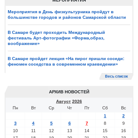
МЕРОПРИЯТИЯ
Мероприятия в День физкультурника пройдут в
большинстве городов и районов Самарской области
В Самаре будет проходить Международный
фестиваль Арт-фотографии «Форма,образ,
воображение»
В Самаре пройдет лекция «На пирог пришли соседи:
феномен соседства в современном краеведении»
Весь список
АРХИВ НОВОСТЕЙ
Август
2026
Пн
Вт
Ср
Чт
Пт
Сб
Вс
1
2
3
4
5
6
7
8
9
10
11
12
13
14
15
16