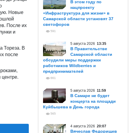
В этом году по
о
нацпроекту
лую. Новые
«Инфраструктура для жизни» в
рошлой
Самарской области установят 37
светофоров
в. После их
лунки и
591
5 августа 2026
13:35
а Тореза. В
В Правительстве
ых после
Самарской области
обсудили меры поддержки
работников Wildberries и
сроками,
предпринимателей
 центре.
661
5 августа 2026
11:59
В Самаре не будет
концерта на площади
Куйбышева в День города
565
4 августа 2026
20:07
Вячеслав Федорищев