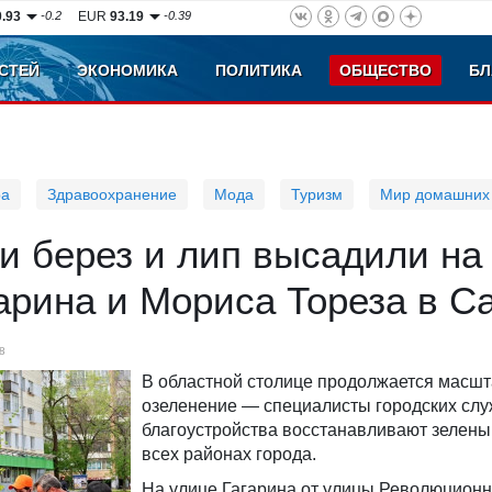
0.93
-0.2
EUR
93.19
-0.39
СТЕЙ
ЭКОНОМИКА
ПОЛИТИКА
ОБЩЕСТВО
БЛ
ра
Здравоохранение
Мода
Туризм
Мир домашних
и берез и лип высадили на
арина и Мориса Тореза в С
8
В областной столице продолжается масш
озеленение — специалисты городских сл
благоустройства восстанавливают зелены
всех районах города.
На улице Гагарина от улицы Революционн