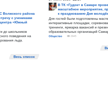
В ТК «Гудок» в Самаре пров
масштабное мероприятие, п
С Волжского района
к празднованию Дня молодё
тречу с учениками
Для гостей были подготовлены масте
 центра «Южный
интерактивные площадки, соревнова
тренинги, ярмарка вакансий и презе
ти до школьников
образовательных организаций Сама
сного поведения на
Общество
2945
рования льда.
В
Весь список