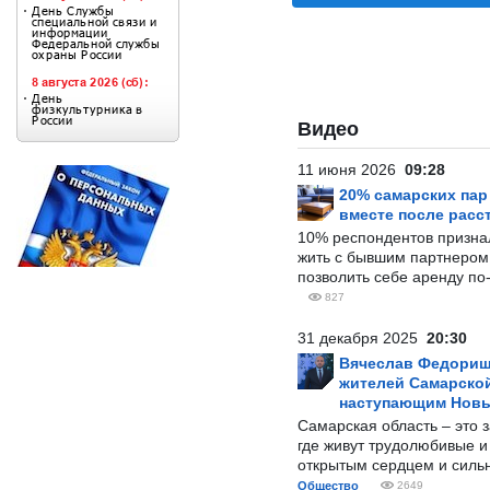
Видео
11 июня 2026
09:28
20% самарских па
вместе после расс
10% респондентов призна
жить с бывшим партнером и
позволить себе аренду по
827
31 декабря 2025
20:30
Вячеслав Федорищ
жителей Самарской
наступающим Нов
Самарская область – это 
где живут трудолюбивые и
открытым сердцем и силь
Общество
2649