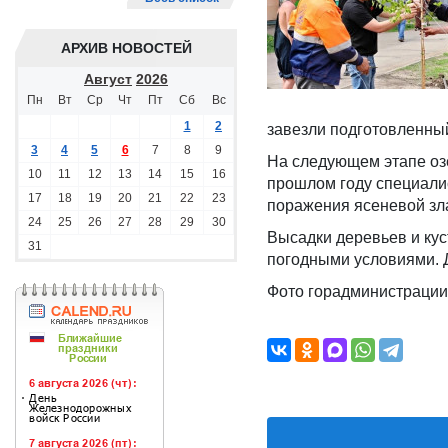
АРХИВ НОВОСТЕЙ
Август
2026
Пн
Вт
Ср
Чт
Пт
Сб
Вс
1
2
завезли подготовленный
3
4
5
6
7
8
9
На следующем этапе оз
10
11
12
13
14
15
16
прошлом году специалис
17
18
19
20
21
22
23
поражения ясеневой зла
24
25
26
27
28
29
30
Высадки деревьев и кус
31
погодными условиями. Д
Фото горадминистрации