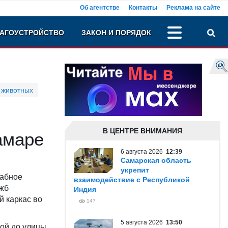
Об агентстве
Контакты
Реклама на сайте
АГОУСТРОЙСТВО
ЗАКОН И ПОРЯДОК
 животных
В ЦЕНТРЕ ВНИМАНИЯ
амаре
6 августа 2026
12:39
Самарская область
укрепит
табное
взаимодействие с Республикой
ужб
Индия
й каркас во
147
5 августа 2026
13:50
ой до улицы