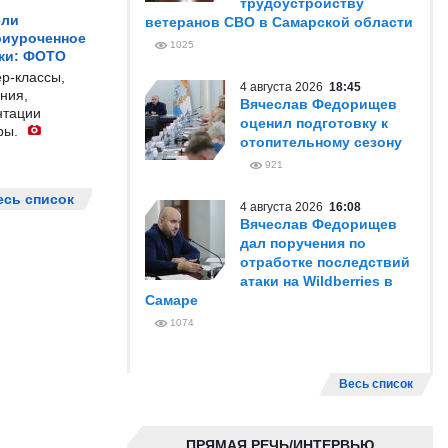
трудоустройству
ели
ветеранов СВО в Самарской области
риуроченное
1025
жи: ФОТО
р-классы,
4 августа 2026
18:45
ния,
Вячеслав Федорищев
нтации
оценил подготовку к
ры.
отопительному сезону
921
есь список
4 августа 2026
16:08
Вячеслав Федорищев
дал поручения по
отработке последствий
атаки на Wildberries в
Самаре
1074
Весь список
ПРЯМАЯ РЕЧЬ/ИНТЕРВЬЮ