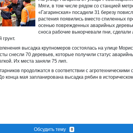
Мяги, в том числе рядом со станцией метр
«Гагаринская» посадили 31 березу повис
растения появились вместо спиленных п
осенью поврежденных аварийных деревье
сноса рабочие выкорчевали пни, сделали 
 грунт.
еленения высадка крупномеров состоялась на улице Морис
ты снесли 70 деревьев, которые получили статус аварийн
ткой. Их места заняли 75 лип.
тарников продолжатся в соответствии с агротехническими 
о конца мая запланирована высадка рябин в историческом
Обсудить тему
0