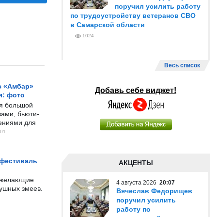
поручил усилить работу
по трудоустройству ветеранов СВО
в Самарской области
1024
Весь список
с «Амбар»
Добавь себе виджет!
я: фото
ся большой
ами, бьюти-
чениями для
01
 фестиваль
АКЦЕНТЫ
е желающие
4 августа 2026
20:07
душных змеев.
Вячеслав Федорищев
поручил усилить
работу по