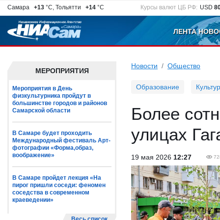
Самара
+13
°C, Тольятти
+14
°C
Курсы валют ЦБ РФ:
USD
8
ЛЕНТА НОВО
Новости
Общество
МЕРОПРИЯТИЯ
Образование
Культу
Мероприятия в День
физкультурника пройдут в
большинстве городов и районов
Более сотн
Самарской области
улицах Гаг
В Самаре будет проходить
Международный фестиваль Арт-
фотографии «Форма,образ,
воображение»
19 мая 2026
12:27
72
В Самаре пройдет лекция «На
пирог пришли соседи: феномен
соседства в современном
краеведении»
Весь список