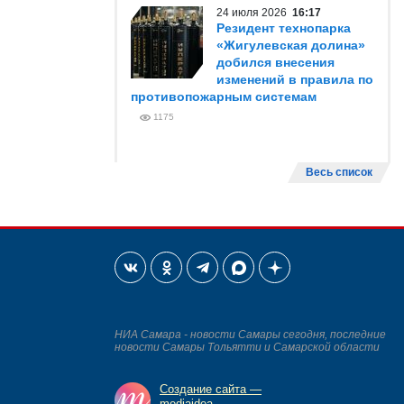
24 июля 2026
16:17
Резидент технопарка
«Жигулевская долина»
добился внесения
изменений в правила по
противопожарным системам
1175
Весь список
НИА Самара - новости Самары сегодня, последние
новости Самары Тольятти и Самарской области
Создание сайта —
mediaidea