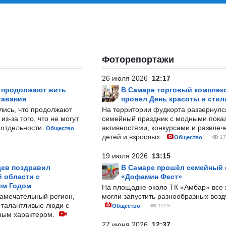
Фоторепортажи
26 июля 2026
12:17
р продолжают жить
В Самаре торговый комплек
тавания
провел День красоты и стил
лись, что продолжают
На территории фудкорта развернул
з-за того, что не могут
семейный праздник с модными показ
-отдельности.
активностями, конкурсами и развле
Общество
детей и взрослых.
Общество
17
19 июля 2026
13:15
ев поздравил
В Самаре прошёл семейный
 области с
«Дофамин Фест»
ым Годом
На площадке около ТК «Амбар» вс
замечательный регион,
могли запустить разнообразных воз
 талантливые люди с
Общество
1223
ным характером.
27 июня 2026
12:37