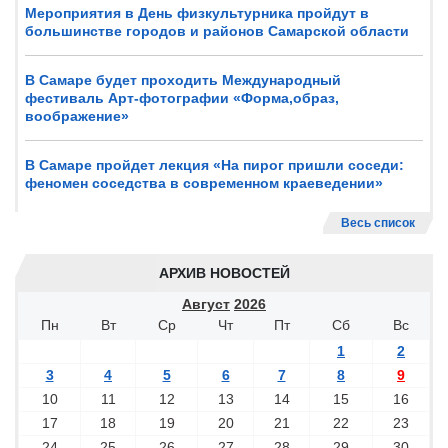
Мероприятия в День физкультурника пройдут в
большинстве городов и районов Самарской области
В Самаре будет проходить Международный
фестиваль Арт-фотографии «Форма,образ,
воображение»
В Самаре пройдет лекция «На пирог пришли соседи:
феномен соседства в современном краеведении»
Весь список
АРХИВ НОВОСТЕЙ
Август
2026
Пн
Вт
Ср
Чт
Пт
Сб
Вс
1
2
3
4
5
6
7
8
9
10
11
12
13
14
15
16
17
18
19
20
21
22
23
24
25
26
27
28
29
30