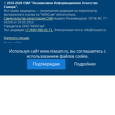
©
2010-2026 СМИ
"Независимое Информационное Агентство
Самара"
.
Все права защищены — разрешение редакции на перепечатку
материалов и ссылка на "НИАСам" обязательны.
Свидетельство регистрации СМИ
выдано Роскомнадзор: ЭЛ № ФС 77 -
54259 от 24.05.2013.
Учредитель ООО "НИАСам".
Тел. редакции
+7 (846) 990-91-71.
Электронная почта: info@niasam.ru
Написать письмо
Карта сайта
Нашли ошибку?
Используя сайт www.niasam.ru, вы соглашаетесь с
Политика конфиденциальности
использованием файлов cookie.
Согласие на обработку персональных данных
18+
Подробнее
НИА Самара - новости Самары сегодня, последние новости Самары
Тольятти и Самарской области
Создание сайта —
mediaidea