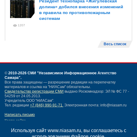
Резидент технопарка «Жигулевская
долина» добился внесения изменений
в правила по противопожарным
системам
1207
Весь список
©
2010-2026 СМИ
"Независимое Информационное Агентство
Самара"
.
Все права защищены — разрешение редакции на перепечатку
материалов и ссылка на "НИАСам" обязательны.
Свидетельство регистрации СМИ
выдано Роскомнадзор: ЭЛ № ФС 77 -
54259 от 24.05.2013.
Учредитель ООО "НИАСам".
Тел. редакции
+7 (846) 990-91-71.
Электронная почта: info@niasam.ru
Написать письмо
Карта сайта
Нашли ошибку?
Используя сайт www.niasam.ru, вы соглашаетесь с
Политика конфиденциальности
использованием файлов cookie.