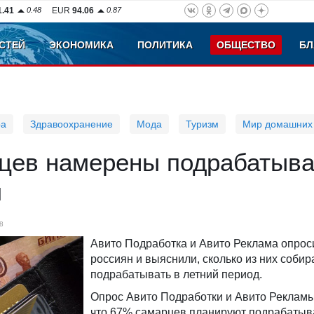
1.41
0.48
EUR
94.06
0.87
СТЕЙ
ЭКОНОМИКА
ПОЛИТИКА
ОБЩЕСТВО
БЛ
ра
Здравоохранение
Мода
Туризм
Мир домашних
цев намерены подрабатыва
м
8
Авито Подработка и Авито Реклама опрос
россиян и выяснили, сколько из них соби
подрабатывать в летний период.
Опрос Авито Подработки и Авито Рекламы
что 67% самарцев планируют подрабатыв