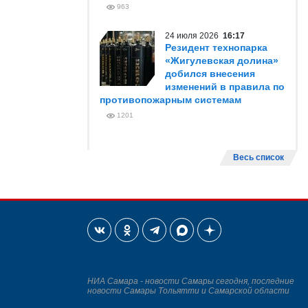
963
24 июля 2026
16:17
Резидент технопарка
«Жигулевская долина»
добился внесения
изменений в правила по
противопожарным системам
1201
Весь список
НИА Самара - новости Самары сегодня, последние
новости Самары Тольятти и Самарской области