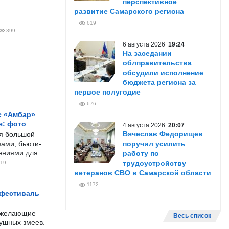
перспективное
развитие Самарского региона
619
399
6 августа 2026
19:24
На заседании
облправительства
обсудили исполнение
бюджета региона за
первое полугодие
676
с «Амбар»
я: фото
4 августа 2026
20:07
Вячеслав Федорищев
ся большой
ами, бьюти-
поручил усилить
чениями для
работу по
трудоустройству
19
ветеранов СВО в Самарской области
1172
 фестиваль
е желающие
Весь список
душных змеев.