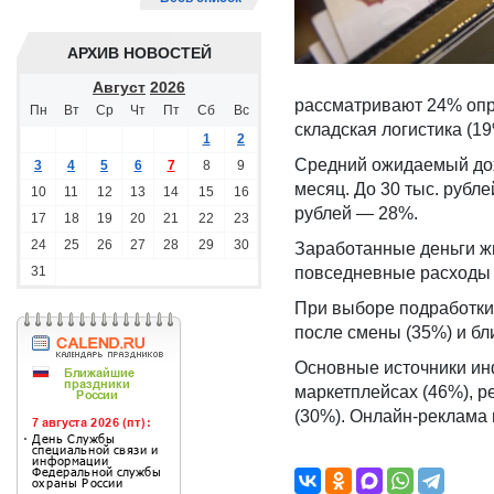
АРХИВ НОВОСТЕЙ
Август
2026
рассматривают 24% опро
Пн
Вт
Ср
Чт
Пт
Сб
Вс
складская логистика (19
1
2
Средний ожидаемый дохо
3
4
5
6
7
8
9
месяц. До 30 тыс. рубл
10
11
12
13
14
15
16
рублей — 28%.
17
18
19
20
21
22
23
24
25
26
27
28
29
30
Заработанные деньги ж
31
повседневные расходы (
При выборе подработки 
после смены (35%) и бли
Основные источники ин
маркетплейсах (46%), р
(30%). Онлайн-реклама