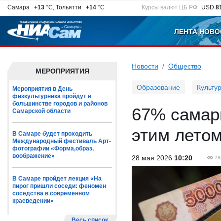
Самара
+13
°C, Тольятти
+14
°C
Курсы валют ЦБ РФ:
USD
8
ЛЕНТА НОВО
Новости
Общество
МЕРОПРИЯТИЯ
Образование
Культу
Мероприятия в День
физкультурника пройдут в
большинстве городов и районов
67% самар
Самарской области
этим лето
В Самаре будет проходить
Международный фестиваль Арт-
фотографии «Форма,образ,
воображение»
28 мая 2026
10:20
78
В Самаре пройдет лекция «На
пирог пришли соседи: феномен
соседства в современном
краеведении»
Весь список