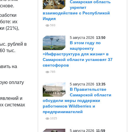
Самарская область
основе.
укрепит
взаимодействие с Республикой
работки
Индия
боте: их
593
ки (21%),
5 августа 2026
13:50
В этом году по
ыс. рублей в
нацпроекту
60 тыс.
«Инфраструктура для жизни» в
Самарской области установят 37
светофоров
авить на
785
рую оплату
5 августа 2026
13:35
В Правительстве
Самарской области
ъявлений и
обсудили меры поддержки
ых системах
работников Wildberries и
предпринимателей
1025
5 августа 2026
11:59