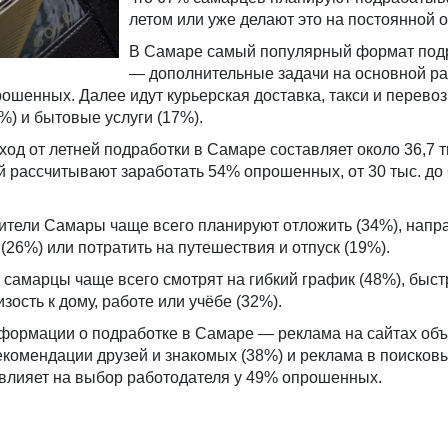
летом или уже делают это на постоянной 
В Самаре самый популярный формат под
— дополнительные задачи на основной ра
шенных. Далее идут курьерская доставка, такси и перевоз
%) и бытовые услуги (17%).
д от летней подработки в Самаре составляет около 36,7 т
ей рассчитывают заработать 54% опрошенных, от 30 тыс. до 
ители Самары чаще всего планируют отложить (34%), напр
26%) или потратить на путешествия и отпуск (19%).
самарцы чаще всего смотрят на гибкий график (48%), быст
зость к дому, работе или учёбе (32%).
формации о подработке в Самаре — реклама на сайтах об
екомендации друзей и знакомых (38%) и реклама в поисков
 влияет на выбор работодателя у 49% опрошенных.