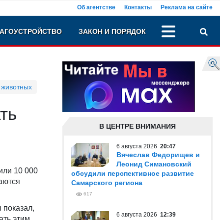
Об агентстве
Контакты
Реклама на сайте
АГОУСТРОЙСТВО
ЗАКОН И ПОРЯДОК
 животных
ть
В ЦЕНТРЕ ВНИМАНИЯ
6 августа 2026
20:47
Вячеслав Федорищев и
Леонид Симановский
или 10 000
обсудили перспективное развитие
раются
Самарского региона
617
 показал,
6 августа 2026
12:39
ать этим