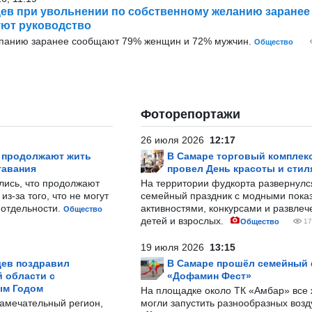
ев при увольнении по собственному желанию заранее
ют руководство
мпанию заранее сообщают 79% женщин и 72% мужчин.
Общество
Фоторепортажи
26 июля 2026
12:17
р продолжают жить
В Самаре торговый комплек
тавания
провел День красоты и стил
лись, что продолжают
На территории фудкорта развернул
з-за того, что не могут
семейный праздник с модными показ
-отдельности.
активностями, конкурсами и развле
Общество
детей и взрослых.
Общество
17
19 июля 2026
13:15
ев поздравил
В Самаре прошёл семейный
 области с
«Дофамин Фест»
ым Годом
На площадке около ТК «Амбар» вс
замечательный регион,
могли запустить разнообразных воз