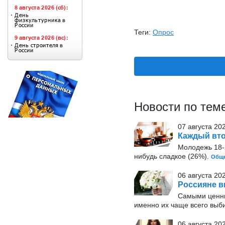
Теги:
Опрос
Новости по тем
07 августа 20
Каждый вто
Молодежь 18-2
нибудь сладкое (26%).
Обще
06 августа 20
Россияне в
Самыми ценн
именно их чаще всего выб
06 августа 202