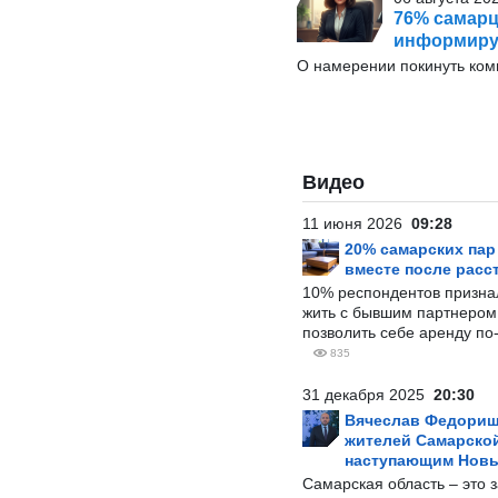
76% самарц
информиру
О намерении покинуть ко
Видео
11 июня 2026
09:28
20% самарских па
вместе после расс
10% респондентов призна
жить с бывшим партнером и
позволить себе аренду по
835
31 декабря 2025
20:30
Вячеслав Федорищ
жителей Самарской
наступающим Нов
Самарская область – это 