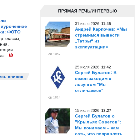
ПРЯМАЯ РЕЧЬ/ИНТЕРВЬЮ
ели
31 июля 2026
11:45
риуроченное
Андрей Карпочев: «Мы
жи: ФОТО
стремимся вывести
р-классы,
„Татры“ из
ния,
эксплуатации»
нтации
1057
ры.
25 июля 2026
11:42
Сергей Булатов: В
есь список
сезон заходим с
лозунгом "Мы
отличаемся"
1814
15 июля 2026
13:27
Сергей Булатов о
"Крыльях Советов":
Мы понимаем – нам
есть, что поправлять