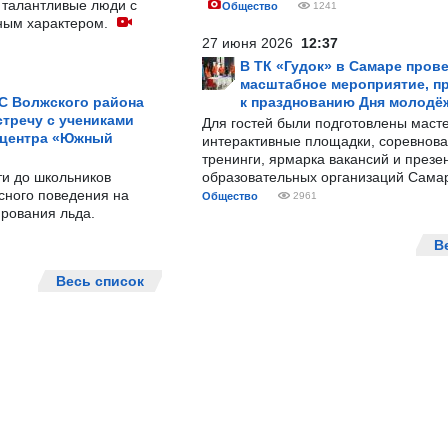
 талантливые люди с
Общество
1241
ным характером.
27 июня 2026
12:37
В ТК «Гудок» в Самаре пров
масштабное мероприятие, п
С Волжского района
к празднованию Дня молодё
тречу с учениками
Для гостей были подготовлены масте
 центра «Южный
интерактивные площадки, соревнова
тренинги, ярмарка вакансий и презе
ти до школьников
образовательных организаций Сама
сного поведения на
Общество
2961
рования льда.
В
Весь список